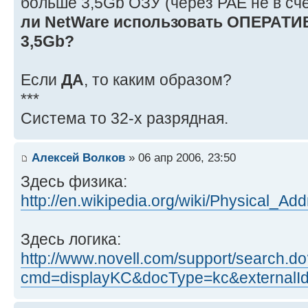
больше 3,5Gb ОЗУ (через PAE не в счё
ли NetWare использовать ОПЕРАТ
3,5Gb?
Если
ДА
, то каким образом?
***
Система то 32-х разрядная.
Алексей Волков
» 06 апр 2006, 23:50
Здесь физика:
http://en.wikipedia.org/wiki/Physical_A
Здесь логика:
http://www.novell.com/support/search.d
cmd=displayKC&docType=kc&externalI