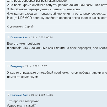
1.на всех серверах выгрузи скринсейвер
2.на всех, кроме сбойного запусти репайр локальной базы - это ос
3.На сбойном сервере делай с репликой что хошь.
4.когда наиграешься - понажимай кнопочки на остальных серверах,
И еще: NDSMGR реплику сбойного сервера показывает в каком сост
С уважением, Сергей.
Галлямов Азат
» 21 окт 2002, 06:34
Все это уже пробывал
и dsrepair -xk3 и локальные базы лечил на всех серверах, все бест
Владимир
» 21 окт 2002, 13:07
Я как то спрашивал о подобной проблеме, потом победил хирурги
поможет, опубликуем.
Галлямов Азат
» 21 окт 2002, 13:16
Это про как топором?
Адрес мыла какой?