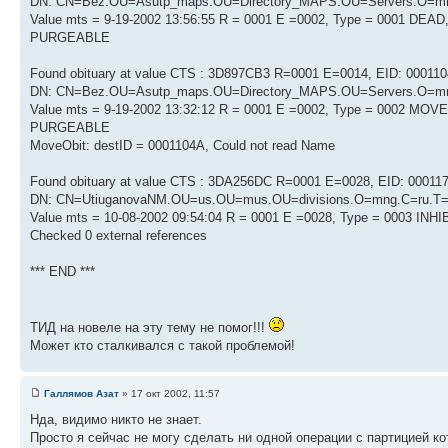
DN: CN=Bez.OU=Asutp_maps.OU=Directory_MAPS.OU=Servers.O=
Value mts = 9-19-2002 13:56:55 R = 0001 E =0002, Type = 0001 DEAD,
PURGEABLE
Found obituary at value CTS : 3D897CB3 R=0001 E=0014, EID: 000110
DN: CN=Bez.OU=Asutp_maps.OU=Directory_MAPS.OU=Servers.O=
Value mts = 9-19-2002 13:32:12 R = 0001 E =0002, Type = 0002 MOVE
PURGEABLE
MoveObit: destID = 0001104A, Could not read Name
Found obituary at value CTS : 3DA256DC R=0001 E=0028, EID: 000117
DN: CN=UtiuganovaNM.OU=us.OU=mus.OU=divisions.O=mng.C=ru.
Value mts = 10-08-2002 09:54:04 R = 0001 E =0028, Type = 0003 INH
Checked 0 external references
*** END ***
ТИД на новеле на эту тему не помог!!!
Может кто сталкивался с такой проблемой!
Галлямов Азат
» 17 окт 2002, 11:57
Нда, видимо никто не знает.
Просто я сейчас не могу сделать ни одной операции с партицией ко