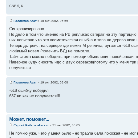
CNE 5, 6
Галлямов Азат
» 18 окт 2002, 06:59
Синхронизировано.
Но дело в том что именно на РВ репликах dsrepair на эту партицию
них написано что это касметическая ошибка и типа на дерево ника 
Теперь дстрейс, на сервере где лежит М реплика, ругается -618 ош
любимый новел (полечить БД) не помогло.
Тайм стемп можно пебедить при помощи обьявления новой эпохи, но
Наверное буду сносить ндс с двух серваков(потому что у меня три
получиться.
Галлямов Азат
» 19 окт 2002, 09:08
-618 ошибку победил
637 ни как не получается!!!
Может, поможет...
Сергей Рябков aka svr
» 21 окт 2002, 06:05
Не помню уже, чего у меня было - но трабла бала похожая - не мог 