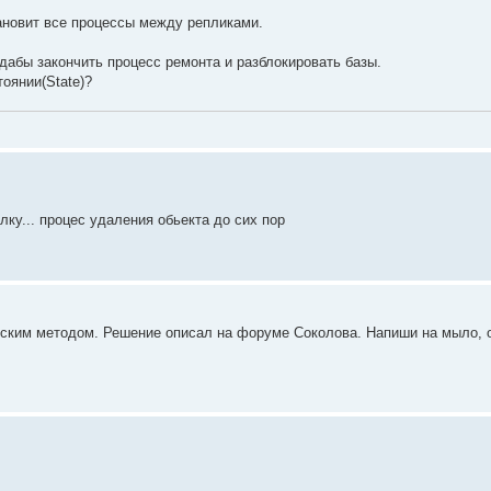
тановит все процессы между репликами.
 дабы закончить процесс ремонта и разблокировать базы.
оянии(State)?
олку... процес удаления обьекта до сих пор
ческим методом. Решение описал на форуме Соколова. Напиши на мыло, 