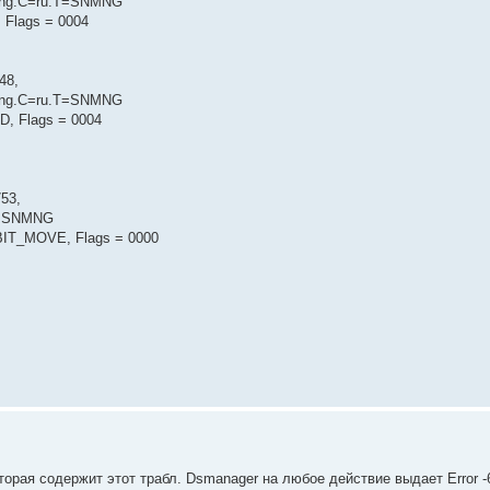
mng.C=ru.T=SNMNG
 Flags = 0004
48,
mng.C=ru.T=SNMNG
D, Flags = 0004
53,
T=SNMNG
IBIT_MOVE, Flags = 0000
торая содержит этот трабл. Dsmanager на любое действие выдает Error -