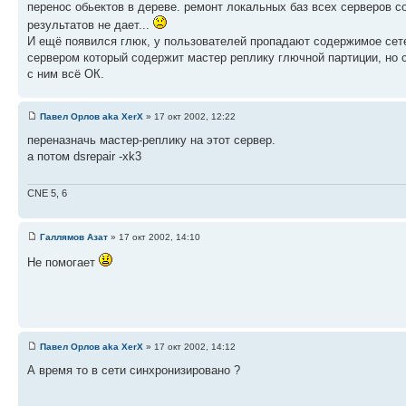
перенос обьектов в дереве. ремонт локальных баз всех серверов 
результатов не дает...
И ещё появился глюк, у пользователей пропадают содержимое сете
сервером который содержит мастер реплику глючной партиции, но 
с ним всё ОК.
Павел Орлов aka XerX
» 17 окт 2002, 12:22
переназначь мастер-реплику на этот сервер.
а потом dsrepair -xk3
CNE 5, 6
Галлямов Азат
» 17 окт 2002, 14:10
Не помогает
Павел Орлов aka XerX
» 17 окт 2002, 14:12
А время то в сети синхронизировано ?