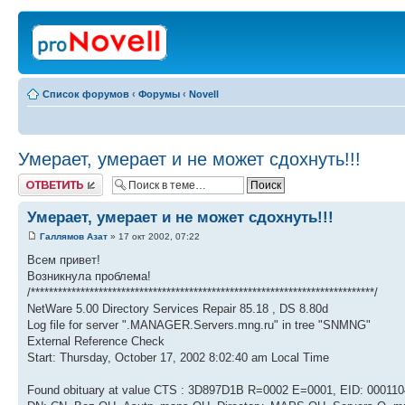
Список форумов
‹
Форумы
‹
Novell
Умерает, умерает и не может сдохнуть!!!
Ответить
Умерает, умерает и не может сдохнуть!!!
Галлямов Азат
» 17 окт 2002, 07:22
Всем привет!
Возникнула проблема!
/****************************************************************************/
NetWare 5.00 Directory Services Repair 85.18 , DS 8.80d
Log file for server ".MANAGER.Servers.mng.ru" in tree "SNMNG"
External Reference Check
Start: Thursday, October 17, 2002 8:02:40 am Local Time
Found obituary at value CTS : 3D897D1B R=0002 E=0001, EID: 000110