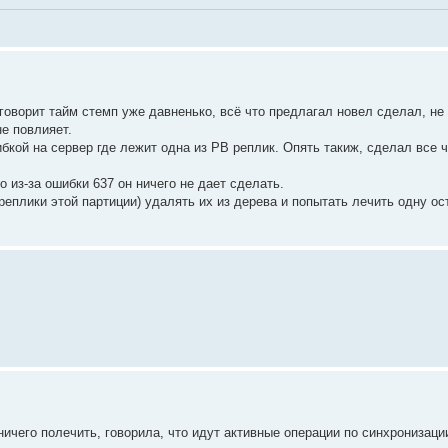
 говорит тайм стемп уже давненько, всё что предлагал новел сделал, не
не повлияет.
ибкой на сервер где лежит одна из РВ реплик. Опять такиж, сделал все 
 из-за ошибки 637 он ничего не дает сделать.
 реплики этой партиции) удалять их из дерева и попытать лечить одну 
ничего полечить, говорила, что идут активные операции по синхронизации