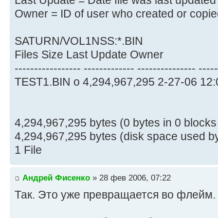
Last Update = Date file was last updated
Owner = ID of user who created or copied
SATURN/VOL1NSS:*.BIN
Files Size Last Update Owner
----------------- ------------- --------------- ----
TEST1.BIN o 4,294,967,295 2-27-06 12
4,294,967,295 bytes (0 bytes in 0 blocks
4,294,967,295 bytes (disk space used by
1 File
Андрей Фисенко
» 28 фев 2006, 07:22
Так. Это уже превращается во флейм.