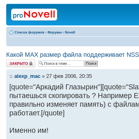
Список форумов
‹
Форумы
‹
Novell
Какой MAX размер файла поддерживает NSS
Закрыто
alexp_mac
» 27 фев 2006, 20:35
[quote="Аркадий Глазырин"][quote="Slav
пытаешься скопировать ? Например Ex
правильно изменяет память) с файлам
работает.[/quote]
Именно им!