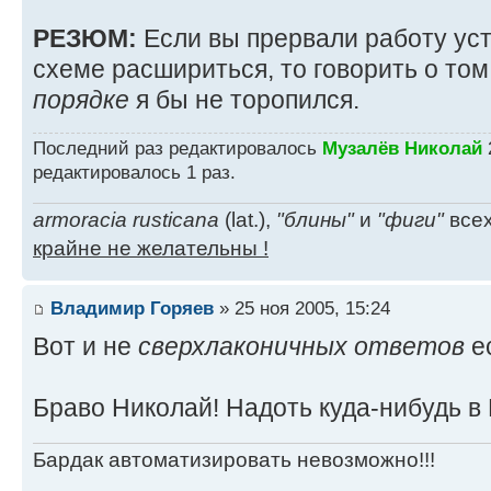
РЕЗЮМ:
Если вы прервали работу ус
схеме расшириться, то говорить о том
порядке
я бы не торопился.
Последний раз редактировалось
Музалёв Николай
2
редактировалось 1 раз.
armoracia rusticana
(lat.),
"блины"
и
"фиги"
всех
крайне не желательны !
Владимир Горяев
» 25 ноя 2005, 15:24
Вот и не
сверхлаконичных ответов
е
Браво Николай! Надоть куда-нибудь в 
Бардак автоматизировать невозможно!!!
_________________