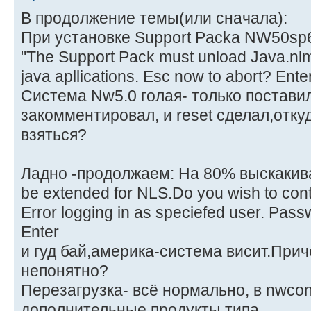
В продолжение темы(или сначала):
При установке Support Packa NW50sp
"The Support Pack must unload Java.nlm.
java apllications. Esc now to abort? Ente
Система Nw5.0 голая- только поставил,
закомментировал, и reset сделал,отк
взяться?
Ладно -продолжаем: На 80% выскакива
be extended for NLS.Do you wish to co
Error logging in as speciefed user. Pas
Enter
и гуд бай,америка-система висит.Прич
непонятно?
Перезагрузка- всё нормально, в nwcon
дополнительные продукты типа