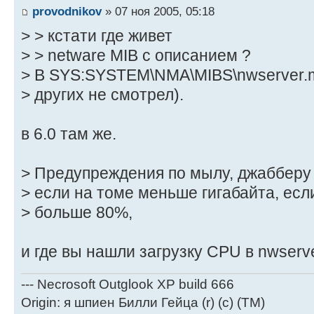
provodnikov
» 07 ноя 2005, 05:18
> > кстати где живет
> > netware MIB с описанием ?
> В SYS:SYSTEM\NMA\MIBS\nwserver.mi
> других не смотрел).
в 6.0 там же.
> Предупреждения по мылу, джабберу 
> если на томе меньше гигабайта, есл
> больше 80%,
и где вы нашли загрузку CPU в nwserve
--- Necrosoft Outglook XP build 666
Origin: я шпиен Билли Гейца (r) (c) (TM)