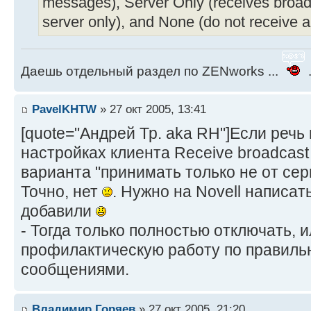
messages), Server Only (receives broa
server only), and None (do not receive
Даешь отдельный раздел по ZENworks ...
.
PavelKHTW
» 27 окт 2005, 13:41
[quote="Андрей Тр. aka RH"]Если речь
настройках клиента Receive broadcast
варианта "принимать только не от сер
Точно, нет
. Нужно на Novell написат
добавили
- Тогда только полностью отключать, 
профилактическую работу по правиль
сообщениями.
Владимир Горяев
» 27 окт 2005, 21:20