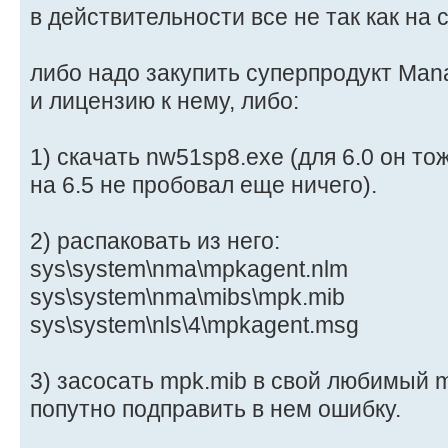
в действительности все не так как на 
либо надо закупить суперпродукт Ma
и лицензию к нему, либо:
1) скачать nw51sp8.exe (для 6.0 он то
на 6.5 не пробовал еще ничего).
2) распаковать из него:
sys\system\nma\mpkagent.nlm
sys\system\nma\mibs\mpk.mib
sys\system\nls\4\mpkagent.msg
3) засосать mpk.mib в свой любимый m
попутно подправить в нем ошибку.