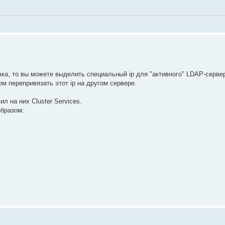
вка, то вы можете выделить специальный ip для "активного" LDAP-серве
м перепривязать этот ip на другом сервере.
л на них Cluster Services.
образом: