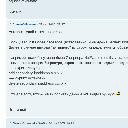
одного филиала.
CNE 5, 6
Алексей Волков
» 21 окт 2005, 21:27
Немного тупой ответ, но всё же...
Если у вас 2 и более серверов (естественно) и не нужна балансиро
Далее в случае выхода "активного" из строя "определённым" образо
Например, если бы у меня было 2 сервера NetWare, то я бы установи
После этого создал бы ресурс, скрипты которого выглядели след. 
----- скрипт запуска
add secondary ipaddress x.x.x.x
----- скрипт остановки
delete secondary ipaddress x.x.x.x
-----
Это для того, чтобы не выполнять данные команды вручную
Вот, и всё....
Павел Орлов aka XerX
» 24 окт 2005, 10:21