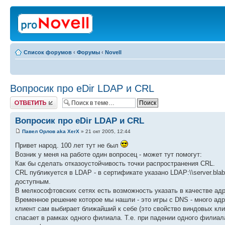
Список форумов
‹
Форумы
‹
Novell
Вопросик про eDir LDAP и CRL
Ответить
Вопросик про eDir LDAP и CRL
Павел Орлов aka XerX
» 21 окт 2005, 12:44
Привет народ. 100 лет тут не был
Возник у меня на работе один вопросец - может тут помогут:
Как бы сделать отказоустойчивость точки распространения CRL.
CRL публикуется в LDAP - в сертификате указано LDAP:\\server.blab
доступным.
В мелкософтовских сетях есть возможность указать в качестве адр
Временное решение которое мы нашли - это игры с DNS - много адре
клиент сам выбирает ближайший к себе (это свойство виндовых кли
спасает в рамках одного филиала. Т.е. при падении одного филиал