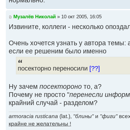
нормально.
Музалёв Николай
» 10 окт 2005, 16:05
Извините, коллеги - несколько опоздал
Очень хочется узнать у автора темы: 
если ее решеним было именно
посекторно переносили
[??]
Ну зачем
посектороно
то, а?
Почему не просто "
перенесли инфор
крайний случай - разделом?
armoracia rusticana
(lat.),
"блины"
и
"фиги"
всех
крайне не желательны !