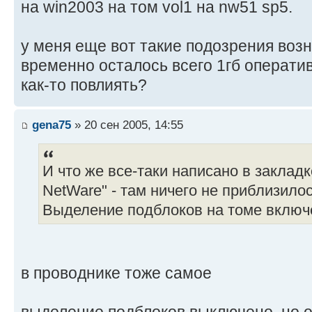
на win2003 на том vol1 на nw51 sp5.
у меня еще вот такие подозрения возн
временно осталось всего 1гб операти
как-то повлиять?
gena75
» 20 сен 2005, 14:55
И что же все-таки написано в заклад
NetWare" - там ничего не приблизило
Выделение подблоков на томе включ
в проводнике тоже самое
выделение подблоков выключено, но он