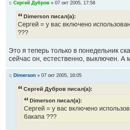
Сергей Дубров
» 07 окт 2005, 17:58
TransmissionThresholdInKb = 64
FullSMS = Yes
Dimerson писал(а):
ChangeScreenOnAlert = No
Сергей = у вас включено использова
DisableActivityLog = No
???
SkipBigFiles = No
Это я теперь только в понедельник ска
[NetWare Backup/Restore]
UseMultipleReadThreads=FALSE
сейчас он, естественно, выключен. А 
PerformanceNonNakoma=TRUE
DisableEstimate=TRUE
Dimerson
» 07 окт 2005, 18:05
Сергей Дубров писал(а):
Dimerson писал(а):
Сергей = у вас включено использо
бакапа ???