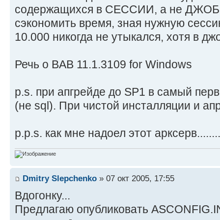
содержащихся в СЕССИИ, а не ДЖОБе
сэкономить время, зная нужную сессию
10.000 никогда не утыкался, хотя в дж
Речь о BAB 11.1.3109 for Windows
p.s. при апгрейде до SP1 в самый пер
(не sql). При чистой инсталляции и апр
p.p.s. как мне надоел этот арксерв...........
Dmitry Slepchenko
» 07 окт 2005, 17:55
Вдогонку...
Предлагаю опубликовать ASCONFIG.INI