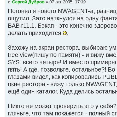
Сергей Дубров
» 07 окт 2005, 17:19
Погонял я нового NWAGENT-а, разницы
ощутил. Зато наткнулся на одну фант
BAB r11.1. Бэкап - это конечно здорово
делать приходится
.
Захожу на экран рестора, выбираю ум
tree view(пишу по памяти) - и вижу вм
SYS: всего четыре! И вместо примерно
пять! А где, позвольте, остальное?! В
глазами видел, как копировались PUBL
окне рестора - вижу только NWAGENT,
ещё один каталог. Куда делись осталь
Никто не может проверить это у себя?
гляньте, что там покажется - полный с