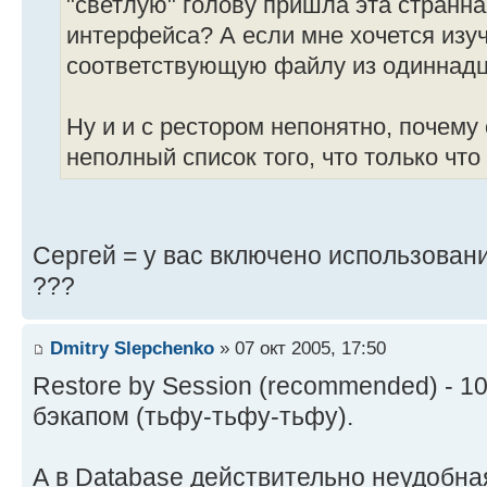
"светлую" голову пришла эта странн
интерфейса? А если мне хочется изуч
соответствующую файлу из одиннадц
Ну и и с рестором непонятно, почему
неполный список того, что только что
Сергей = у вас включено использован
???
Dmitry Slepchenko
» 07 окт 2005, 17:50
Restore by Session (recommended) - 1
бэкапом (тьфу-тьфу-тьфу).
А в Database действительно неудобна