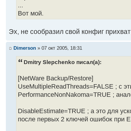
...
Вот мой.
Эх, не сообразил свой конфиг прихва
Dimerson
» 07 окт 2005, 18:31
Dmitry Slepchenko писал(а):
[NetWare Backup/Restore]
UseMultipleReadThreads=FALSE ; с э
PerformanceNonNakoma=TRUE ; анал
DisableEstimate=TRUE ; а это для уск
после первых 2 ключей ошибок при 