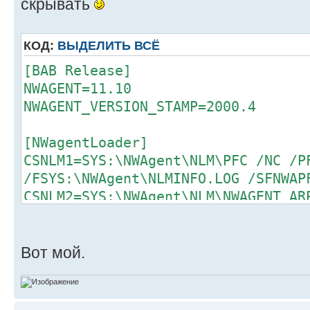
скрывать
КОД:
ВЫДЕЛИТЬ ВСЁ
[BAB Release]
NWAGENT=11.10
NWAGENT_VERSION_STAMP=2000.4
[NWagentLoader]
CSNLM1=SYS:\NWAgent\NLM\PFC /NC /P
/FSYS:\NWAgent\NLMINFO.LOG /SFNWAP
CSNLM2=SYS:\NWAgent\NLM\NWAGENT AR
ORDER=CSNLM1 CSNLM2
LOGFILE=SYS:\NWAgent\NWLOAD.LOG
Вот мой.
[NetWare Agent]
ActivityLogGroomDays = 14
NumberOfBuffers = 64