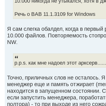
10.000 никогда не утыкался, хотя в д
Речь о BAB 11.1.3109 for Windows
Я сам слегка обалдел, когда в первый 
10.000 файлов. Повторяемость стопроц
NW.
p.p.s. как мне надоел этот арксерв..........
Точно, приличных слов не осталось. Я 
менеджер еще и память отжирает (mem
находится в запущенном состоянии. С
если запустить менеджера, поработать
полтора) - то при выходе из него сож