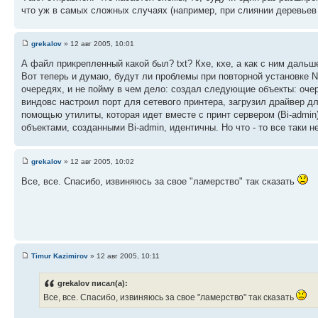
что уж в самых сложных случаях (например, при слиянии деревьев и
grekalov
» 12 авг 2005, 10:01
А файл прикрепленный какой был? txt? Кхе, кхе, а как с ним даль
Вот теперь и думаю, будут ли проблемы при повторной установке N
очередях, и не пойму в чем дело: создал следующие объекты: очер
виндовс настроил порт для сетевого принтера, загрузил драйвер дл
помощью утилиты, которая идет вместе с принт сервером (Bi-admi
объектами, созданными Bi-admin, идентичны. Но что - то все таки н
grekalov
» 12 авг 2005, 10:02
Все, все. Спасибо, извиняюсь за свое "ламерство" так сказать
Timur Kazimirov
» 12 авг 2005, 10:11
grekalov писал(а):
Все, все. Спасибо, извиняюсь за свое "ламерство" так сказать