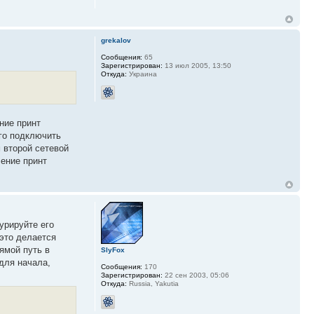
grekalov
Сообщения:
65
Зарегистрирован:
13 июл 2005, 13:50
Откуда:
Украина
ние принт
его подключить
 второй сетевой
чение принт
урируйте его
 это делается
рямой путь в
SlyFox
 для начала,
Сообщения:
170
Зарегистрирован:
22 сен 2003, 05:06
Откуда:
Russia, Yakutia