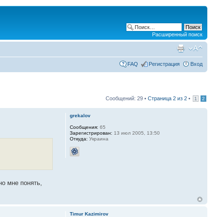
Расширенный поиск
FAQ
Регистрация
Вход
Сообщений: 29 •
Страница
2
из
2
•
1
2
grekalov
Сообщения:
65
Зарегистрирован:
13 июл 2005, 13:50
Откуда:
Украина
но мне понять,
Timur Kazimirov