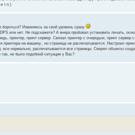
 т.п.)
ше бороться? Извиняюсь за свой уровень сразу
DPS или нет. Не подскажете? А вчера пробовал установить печать, осн
едь, принтер, принт сервер. Связал принтер с очередью, принт сервер с
я принтера на машину., но страница не распечатывается. Настроил прин
n), все нормально, распечатываются все страницы. Сверял объекты созд
е так, не было подобной ситуации у Вас?