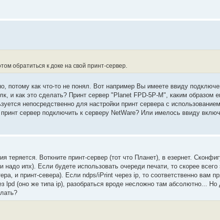
том обратиться к доке на свой принт-сервер.
но, потому как что-то не понял. Вот например Вы имеете ввиду подключе
олк, и как это сделать? Принт сервер "Planet FPD-5P-M", каким образом 
зуется непосредственно для настройки принт сервера с использованием
ак принт сервер подключить к серверу NetWare? Или имелось ввиду вклю
 теряется. Воткните принт-сервер (тот что Планет), в езернет. Сконфиг
ли надо ипх). Если будете использовать очереди печати, то скорее всего
а, и принт-севера). Если ndps/iPrint через ip, то соответственно вам п
з lpd (оно же типа ip), разобраться вроде несложно там абсолютно... Но
елать?