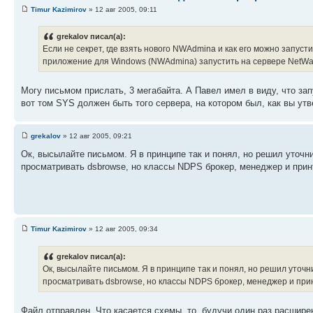
Timur Kazimirov
» 12 авг 2005, 09:11
grekalov писал(а):
Если не секрет, где взять нового NWAdmina и как его можно запусти
приложение для Windows (NWAdmina) запустить на сервере NetWa
Могу письмом прислать, 3 мегабайта. А Павел имел в виду, что з
вот том SYS должен быть того сервера, на котором был, как вы ут
grekalov
» 12 авг 2005, 09:21
Ок, высылайте письмом. Я в принципе так и понял, но решил уточн
просматривать dsbrowse, но классы NDPS брокер, менеджер и прин
Timur Kazimirov
» 12 авг 2005, 09:34
grekalov писал(а):
Ок, высылайте письмом. Я в принципе так и понял, но решил уточн
просматривать dsbrowse, но классы NDPS брокер, менеджер и прин
Файл отправлен. Что касается схемы, то, будучи один раз расшире