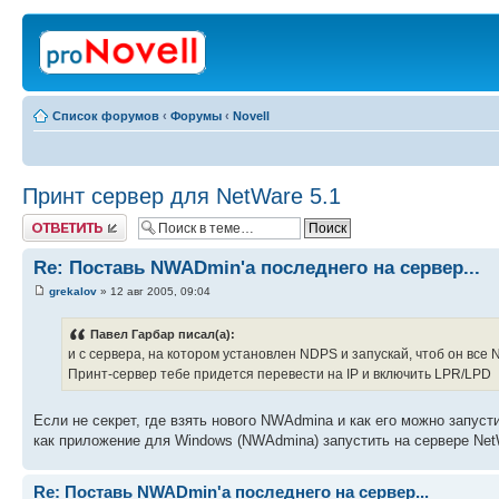
Список форумов
‹
Форумы
‹
Novell
Принт сервер для NetWare 5.1
Ответить
Re: Поставь NWADmin'а последнего на сервер...
grekalov
» 12 авг 2005, 09:04
Павел Гарбар писал(а):
и с сервера, на котором установлен NDPS и запускай, чтоб он все
Принт-сервер тебе придется перевести на IP и включить LPR/LPD
Если не секрет, где взять нового NWAdmina и как его можно запуст
как приложение для Windows (NWAdmina) запустить на сервере Ne
Re: Поставь NWADmin'а последнего на сервер...