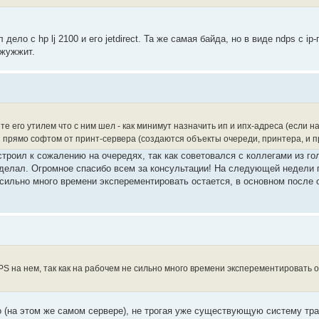
дело с hp lj 2100 и его jetdirect. Та же самая байда, но в виде ndps с i
 жужжит.
те его утилем что с ним шел - как минимут назначить ип и ипх-адреса (если на
я прямо софтом от принт-сервера (создаются объекты очереди, принтера, и п
строил к сожалению на очередях, так как советовался с коллегами из го
 сделал. Огромное спасибо всем за консультации! На следующей недели 
 сильно много времени эксперементировать остается, в основном после 
 на нем, так как на рабочем не сильно много времени эксперементировать о
о (на этом же самом сервере), не трогая уже существующую систему тр