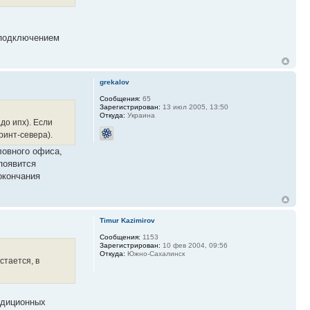
p-подключением
grekalov
Сообщения:
65
Зарегистрирован:
13 июл 2005, 13:50
Откуда:
Украина
до ипх). Если
ринт-севера).
ловного офиса,
появится
окончания
Timur Kazimirov
Сообщения:
1153
Зарегистрирован:
10 фев 2004, 09:56
Откуда:
Южно-Сахалинск
стается, в
адиционных