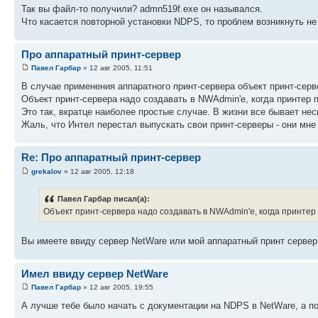
Так вы файл-то получили? admn519f.exe он назывался.
Что касается повторной установки NDPS, то проблем возникнуть не
Про аппаратный принт-сервер
Павел Гарбар
» 12 авг 2005, 11:51
В случае применения аппаратного принт-сервера объект принт-серве
Объект принт-сервера надо создавать в NWAdmin'е, когда принтер
Это так, вкратце наиболее простые случае. В жизни все бывает не
Жаль, что Интел перестал выпускать свои принт-серверы - они мне
Re: Про аппаратный принт-сервер
grekalov
» 12 авг 2005, 12:18
Павел Гарбар писал(а):
Объект принт-сервера надо создавать в NWAdmin'е, когда принтер
Вы имеете ввиду сервер NetWare или мой аппаратный принт сервер
Имел ввиду сервер NetWare
Павел Гарбар
» 12 авг 2005, 19:55
А лучше тебе было начать с документации на NDPS в NetWare, а по