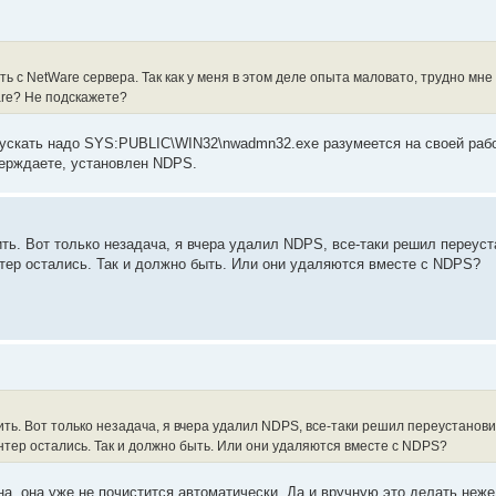
ть с NetWare сервера. Так как у меня в этом деле опыта маловато, трудно мне 
re? Не подскажете?
апускать надо SYS:PUBLIC\WIN32\nwadmn32.exe разумеется на своей рабо
верждаете, установлен NDPS.
ить. Вот только незадача, я вчера удалил NDPS, все-таки решил переуст
тер остались. Так и должно быть. Или они удаляются вместе с NDPS?
ить. Вот только незадача, я вчера удалил NDPS, все-таки решил переустанови
тер остались. Так и должно быть. Или они удаляются вместе с NDPS?
на, она уже не почистится автоматически. Да и вручную это делать неже