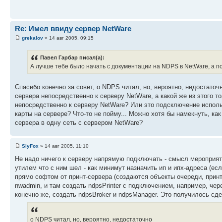
Re: Имел ввиду сервер NetWare
grekalov
» 14 авг 2005, 09:15
Павел Гарбар писал(а):
А лучше тебе было начать с документации на NDPS в NetWare, а по
Спасибо конечно за совет, о NDPS читал, но, вероятно, недостаточ
сервера непосредственно к серверу NetWare, а какой же из этого т
непосредственно к серверу NetWare? Или это подсключение исполь
карты на сервере? Что-то не пойму... Можно хотя бы намекнуть, к
сервера в одну сеть с сервером NetWare?
SlyFox
» 14 авг 2005, 11:10
Не надо ничего к серверу напрямую подключать - смысл мероприятия
утилем что с ним шел - как минимут назначить ип и ипх-адреса (ес
прямо софтом от принт-сервера (создаются объекты очереди, принтер
nwadmin, и там создать ndpsPrinter с подключением, например, чере
конечно же, создать ndpsBroker и ndpsManager. Это получилось сд
о NDPS читал, но, вероятно, недостаточно