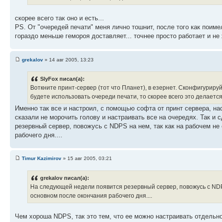
скорее всего так оно и есть...
PS. От "очередей печати" меня лично тошнит, после того как поимел 
гораздо меньше гемороя доставляет... точнее просто работает и не
grekalov
» 14 авг 2005, 13:23
SlyFox писал(а):
Воткните принт-сервер (тот что Планет), в езернет. Сконфигурируй
будете использовать очереди печати, то скорее всего это делаетс
Именно так все и настроил, с помощью софта от принт сервера, на
сказали не морочить голову и настраивать все на очередях. Так и
резервный сервер, повожусь с NDPS на нем, так как на рабочем не
рабочего дня....
Timur Kazimirov
» 15 авг 2005, 03:21
grekalov писал(а):
На следующей недели появится резервный сервер, повожусь с NDPS
основном после окончания рабочего дня....
Чем хороша NDPS, так это тем, что ее можно настраивать отдельн