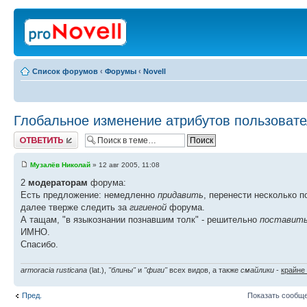
Список форумов
‹
Форумы
‹
Novell
Глобальное изменение атрибутов пользоват
Ответить
Музалёв Николай
» 12 авг 2005, 11:08
2
модераторам
форума:
Есть предложение: немедленно
придавить
, перенести несколько п
далее тверже следить за
гигиеной
форума.
А тащам, "в языкознании познавшим толк" - решительно
поставить
ИМНО.
Спасибо.
armoracia rusticana
(lat.),
"блины"
и
"фиги"
всех видов, а также
смайлики
-
крайне
Пред.
Показать сообще