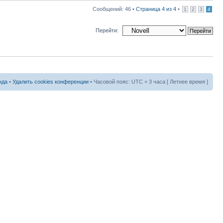
Сообщений: 46 •
Страница
4
из
4
•
1
2
3
4
Перейти:
нда
•
Удалить cookies конференции
• Часовой пояс: UTC + 3 часа [ Летнее время ]