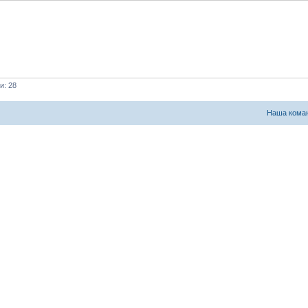
и: 28
Наша кома