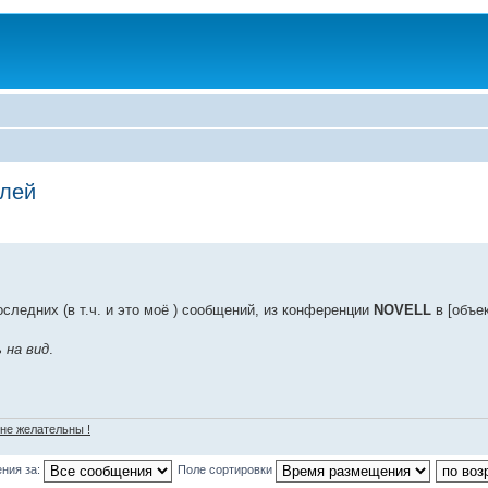
елей
оследних (в т.ч. и это моё ) сообщений, из конференции
NOVELL
в [объе
 на вид
.
 не желательны !
ния за:
Поле сортировки