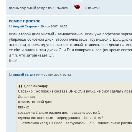
Даешь отдельный раздел по ZENworks ...
.. и печати !
самое простое...
Андрей Старков
» 29 ноя 2007, 16:59
если второй диск чистый - замечательно, если уже софтовое зеркал
убираешь основной диск, второй очищаешь, грузишься с ДОС диске
активным, форматируешь как системный. ставишь все диски на мес
cc.nlm и видишь там диски C: и D: и копируешь все (ну кроме сист
и т.п. что затрагивает C:\
Все!
Андрей Тр. aka RH
» 30 ноя 2007, 07:52
I_one писал(а):
Странно .. но fdisk из состава DR-DOS в nw5.1 не смог сделать пр
Делал так:
вставил второй диск
fdisk /x
создал на 2 диске раздел дос = разделу дос на 1
сделал его активным .. перегрузился .. format d: /s /d
.... отключаю хард 1 в биос .. загружаюсь ... с 2 .. пишет invalid partiti