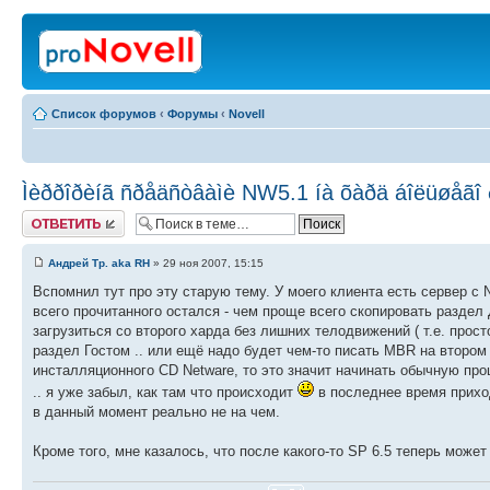
Список форумов
‹
Форумы
‹
Novell
Ìèððîðèíã ñðåäñòâàìè NW5.1 íà õàðä áîëüøåãî
Ответить
Андрей Тр. aka RH
» 29 ноя 2007, 15:15
Вспомнил тут про эту старую тему. У моего клиента есть сервер 
всего прочитанного остался - чем проще всего скопировать раздел
загрузиться со второго харда без лишних телодвижений ( т.е. прос
раздел Гостом .. или ещё надо будет чем-то писать MBR на втором
инсталляционного CD Netware, то это значит начинать обычную пр
.. я уже забыл, как там что происходит
в последнее время прихо
в данный момент реально не на чем.
Кроме того, мне казалось, что после какого-то SP 6.5 теперь може