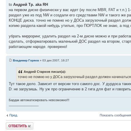
to
Андрей Тр. aka RH
на первом диске физически у вас идет (ну после MBR, FAT и т.п.) 
раздел уже из под NW и создали его средствами NW и такого же ра
КОНЦЕ диска. точно не помню но у ДОСа загрузочный раздел долже
копию раздела какой нибудь утилью, про ПОРТЛОК не знаю, а под 
убрать мирроринг, удалить раздел на 2-м диске можно и при работ
сделать, отформатировать маленький ДОС раздел на втором, старта
работающем народе. проверено!
Владимир Горяев
» 03 дек 2007, 16:27
Андрей Старков писал(а):
точно не помню но у ДОСа загрузочный раздел должен начинаться
Тут такое дело. Зависит от версии того самого дос. У дурдоса таки
D: не загрузишь. Ну уж про ограничение в 2 гига для фат и говорить
Бардак автоматизировать невозможно!!!
_________________
Пред.
Показать сообщения
Ответить