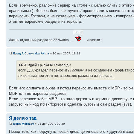
Если временно, разложив сервер на столе - с целью слить с этого 
правильные ). Вопрос был - как лучше / проще залить копию на вто
переносить
Гостом
, а не созданием - форматированием - копирова
этом нетваревские разделы из зеркала.
Даешь отдельный раздел по ZENworks ...
.. и печати !
Влад А.Сокол aka Akina
» 30 ноя 2007, 18:18
Андрей Тр. aka RH писал(а):
если ДОС-раздел переносить
Гостом
, а не созданием - форматир
ли целыми при этом нетваревские разделы из зеркала.
Если его сливать в образ и потом переносить вместе с МБР - то он
МБР для нетваревых разделов.
Если переносить без МБР - то надо держать в кармане дискетку, с
загрузочный код (fdisk/fxprep) и сделать бутовым сам раздел (sys).
Я делаю так.
Boris Morozov
» 01 дек 2007, 00:39
Перед тем, как подсунуть новый диск, цепляешь его к другой маш