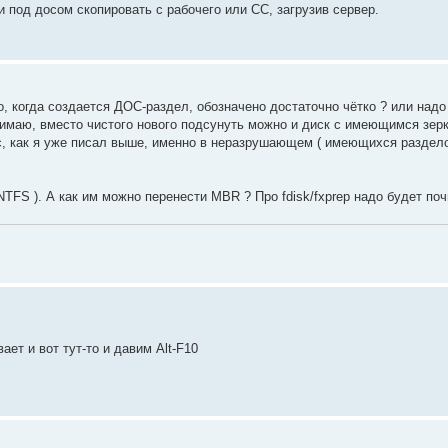
и под досом скопировать с рабочего или СС, загрузив сервер.
о, когда создается ДОС-раздел, обозначено достаточно чётко ? или надо
нимаю, вместо чистого нового подсунуть можно и диск с имеющимся зер
ос, как я уже писал выше, именно в неразрушающем ( имеющихся раздел
 NTFS ). А как им можно перенести MBR ? Про fdisk/fxprep надо будет поч
ает и вот тут-то и давим Alt-F10