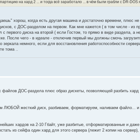
тицию на хард 2 ... и тогда всё заработало ... в чём были грабли с DR-DOS я 
щаешь" хорош, когда есть другая машина и достаточно времени, плюс не
исков, с ДОС-разделом на первом. Как мне кажется ( в том числе - из 
с первого диска на второй ( если Гостом, то прямо в виде раздела, а н
ке. После чего - в идеале - отключив первый мы должны смочь загрузит
го зеркала немного, если для восстановления работоспособности сервера
е тома ..
ех файлов ДОС-раздела плюс образ дискеты, позволяющей разбить хард
м ЛЮБОЙ жесткий диск, разбиваем, форматируем, наливаем файло... и г
внейших хардов на 2-10 Гбайт, уже разбитые, отформатированные и даже
тать из сейфа один хард для этого сервера (лежит 2 копии на сервер), 