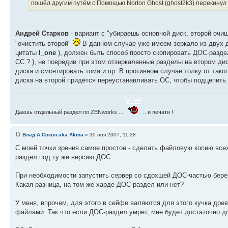
пошёл другим путём с Помощью Norton Ghost (ghost2k3) перекинул пар
Андрей Старков
- вариант с "убираешь основной диск, второй очи
"очистить второй"
В данном случае уже имеем зеркало из двух д
цитаты
I_one
), должен быть способ просто скопировать ДОС-раздел 
СС ? ), не повредив при этом отзеркаленные разделы на втором дис
диска и смонтировать тома и пр. В противном случае толку от тако
диска на второй придётся переустанавливать ОС, чтобы подцепить т
Даешь отдельный раздел по ZENworks ...
.. и печати !
Влад А.Сокол aka Akina
» 30 ноя 2007, 11:28
С моей точки зрения самое простое - сделать файловую копию вс
раздел под ту же версию ДОС.
При необходимости запустить сервер со сдохшей ДОС-частью бере
Какая разница, на том же харде ДОС-раздел или нет?
У меня, впрочем, для этого в сейфе валяются для этого кучка дре
файлами. Так что если ДОС-раздел умрет, мне будет достаточно дос