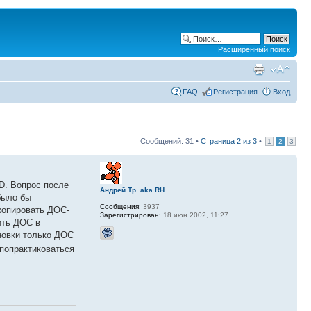
Расширенный поиск
FAQ
Регистрация
Вход
Сообщений: 31 •
Страница
2
из
3
•
1
2
3
D. Вопрос после
Андрей Тр. aka RH
было бы
Сообщения:
3937
скопировать ДОС-
Зарегистрирован:
18 июн 2002, 11:27
ить ДОС в
новки только ДОС
попрактиковаться