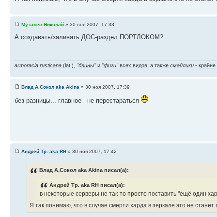
Музалёв Николай
» 30 ноя 2007, 17:33
А создавать/заливать ДОС-раздел ПОРТЛОКОМ?
armoracia rusticana
(lat.),
"блины"
и
"фиги"
всех видов, а также
смайлики
-
крайне
Влад А.Сокол aka Akina
» 30 ноя 2007, 17:39
без разницы... главное - не перестараться
Андрей Тр. aka RH
» 30 ноя 2007, 17:42
Влад А.Сокол aka Akina писал(а):
Андрей Тр. aka RH писал(а):
в некоторые серверы не так-то просто поставить "ещё один хар
Я так понимаю, что в случае смерти харда в зеркале это не станет