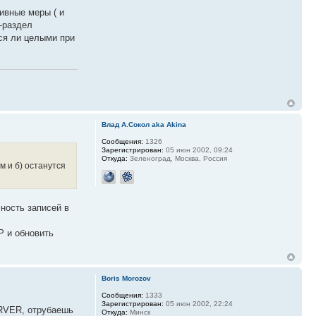
ивные меры ( и
С-раздел
тся ли целыми при
Влад А.Сокол aka Akina
Сообщения:
1326
Зарегистрирован:
05 июн 2002, 09:24
Откуда:
Зеленоград, Москва, Россия
м и б) останутся
чность записей в
Р и обновить
Boris Morozov
Сообщения:
1333
Зарегистрирован:
05 июн 2002, 22:24
ERVER, отрубаешь
Откуда:
Минск