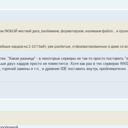
м ЛЮБОЙ жесткий диск, разбиваем, форматируем, наливаем файло... и грузим
евнейших хардов на 2-10 Гбайт, уже разбитые, отформатированные и даже со 
ке. "Какая разница" - в некоторые серверы не так-то просто поставить 
ьше двух хардов просто не поместится. Хотя как раз в тех серверах RAI
 горячей замены и т.п., и древние IDE поставить внутрь проблематично .
 проблемой.