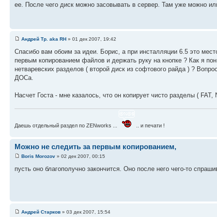
ее. После чего диск можно засовывать в сервер. Там уже можно ил
Андрей Тр. aka RH
» 01 дек 2007, 19:42
Спасибо вам обоим за идеи. Борис, а при инсталляции 6.5 это мест
первым копированием файлов и держать руку на кнопке ? Как я по
нетваревских разделов ( второй диск из софтового райда ) ? Вопр
ДОСа.
Насчет Госта - мне казалось, что он копирует чисто разделы ( FAT,
Даешь отдельный раздел по ZENworks ...
.. и печати !
Можно не следить за первым копированием,
Boris Morozov
» 02 дек 2007, 00:15
пусть оно благополучно закончится. Оно после него чего-то спрашив
Андрей Старков
» 03 дек 2007, 15:54