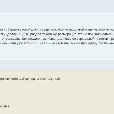
о - убираем второй диск из зеркала, можно на другой машине, можно на
тки, делаешь ДОС раздел такого же размера (но это не принципиально)
то, создаешь там netware партицию, делаешь ее зеркальной, а потом пр
емных - они уже есть) с C: на D: и не забываешь сию процедуру после ка
авильно активным раздел на втором харде.
on table