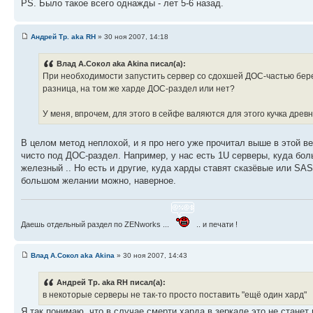
PS. Было такое всего однажды - лет 5-6 назад.
Андрей Тр. aka RH
» 30 ноя 2007, 14:18
Влад А.Сокол aka Akina писал(а):
При необходимости запустить сервер со сдохшей ДОС-частью бере
разница, на том же харде ДОС-раздел или нет?
У меня, впрочем, для этого в сейфе валяются для этого кучка др
В целом метод неплохой, и я про него уже прочитал выше в этой вет
чисто под ДОС-раздел. Например, у нас есть 1U серверы, куда бол
железный .. Но есть и другие, куда харды ставят сказёвые или SAS,
большом желании можно, наверное.
Даешь отдельный раздел по ZENworks ...
.. и печати !
Влад А.Сокол aka Akina
» 30 ноя 2007, 14:43
Андрей Тр. aka RH писал(а):
в некоторые серверы не так-то просто поставить "ещё один хард"
Я так понимаю, что в случае смерти харда в зеркале это не станет