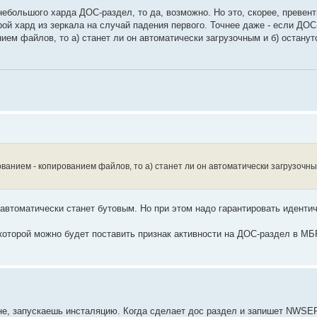
небольшого харда ДОС-раздел, то да, возможно. Но это, скорее, превент
рой хард из зеркала на случай падения первого. Точнее даже - если ДО
нием файлов, то а) станет ли он автоматически загрузочным и б) остану
ованием - копированием файлов, то а) станет ли он автоматически загрузочны
 автоматически станет бутовым. Но при этом надо гарантировать иденти
 которой можно будет поставить признак активности на ДОС-раздел в МБ
ине, запускаешь инсталяцию. Когда сделает дос раздел и запишет NWS