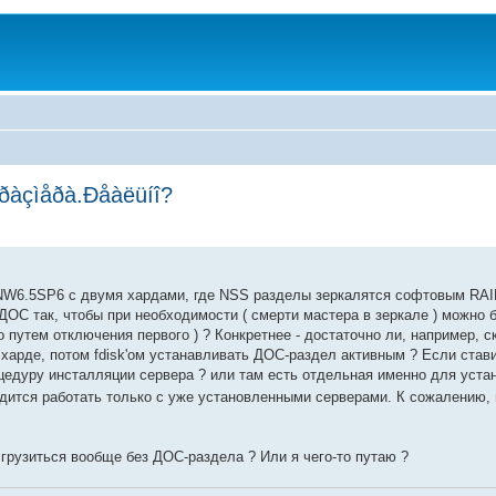
 ðàçìåðà.Ðåàëüíî?
с NW6.5SP6 с двумя хардами, где NSS разделы зеркалятся софтовым RAI
 ДОС так, чтобы при необходимости ( смерти мастера в зеркале ) можно 
то путем отключения первого ) ? Конкретнее - достаточно ли, например, 
 харде, потом fdisk'ом устанавливать ДОС-раздел активным ? Если став
оцедуру инсталляции сервера ? или там есть отдельная именно для уста
дится работать только с уже установленными серверами. К сожалению, 
т грузиться вообще без ДОС-раздела ? Или я чего-то путаю ?