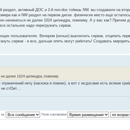
1-й раздел, активный ДОС и 2-й non-dos тобишь NW. вы создавали на вто
змера как и NW раздел на первом диске. физически место еще осталось
н начинаться не далее 1024 цилиндра, помоему. А у вас как? Причем 
все остальное надо перегружать сервак.
ающих пользователях. Вечером (ночью) выключить сервак, отцепить пер
нуть сервак - и все, дальше опять могут работать! Создавать мирорить
 не далее 1024 цилиндра, помоему.
х ограничений нету (наскока я помню), а вот с мсдосами есть всякие гра
 не стОит...
 за:
Поле сортировки