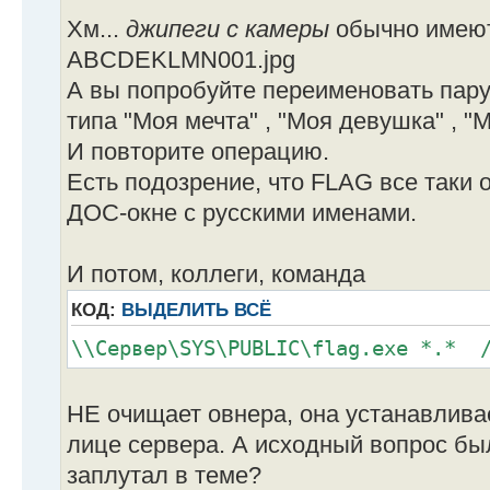
Хм...
джипеги с камеры
обычно имеют
ABCDEKLMN001.jpg
А вы попробуйте переименовать пару
типа "Моя мечта" , "Моя девушка" , "
И повторите операцию.
Есть подозрение, что FLAG все таки 
ДОС-окне с русскими именами.
И потом, коллеги, команда
КОД:
ВЫДЕЛИТЬ ВСЁ
\\Сервер\SYS\PUBLIC\flag.exe *.* /
НЕ очищает овнера, она устанавли
лице сервера. А исходный вопрос был
заплутал в теме?