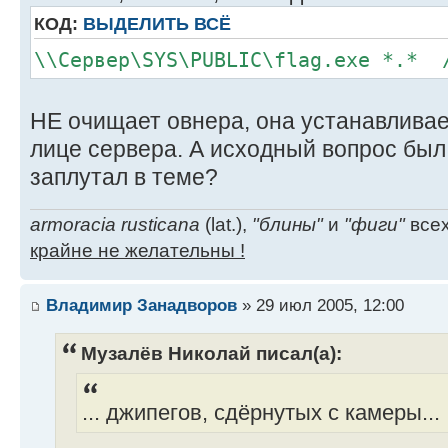
КОД:
ВЫДЕЛИТЬ ВСЁ
\\Сервер\SYS\PUBLIC\flag.exe *.* 
НЕ очищает овнера, она устанавлив
лице сервера. А исходный вопрос был 
заплутал в теме?
armoracia rusticana
(lat.),
"блины"
и
"фиги"
всех
крайне не желательны !
Владимир Занадворов
» 29 июл 2005, 12:00
Музалёв Николай писал(а):
... джипегов, сдёрнутых с камеры...