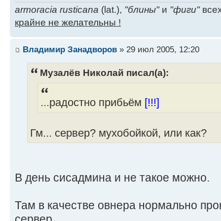
armoracia rusticana
(lat.),
"блины"
и
"фиги"
всех
крайне не желательны !
Владимир Занадворов
» 29 июл 2005, 12:20
Музалёв Николай писал(а):
...радостно прибьём
[!!!]
Гм... сервер? мухобойкой, или как?
В день сисадмина и не такое можно.
Там в качестве овнера нормально про
сервер.