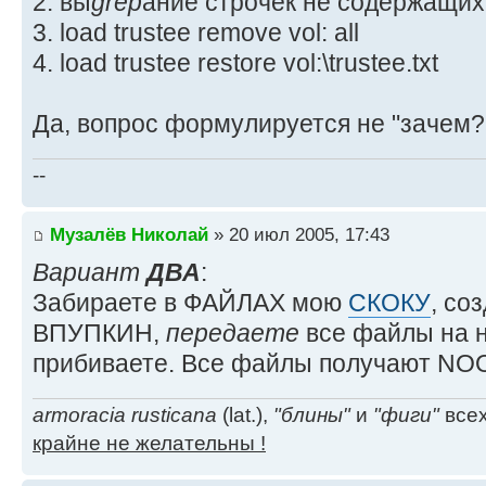
2. вы
grep
ание строчек не содержащи
3. load trustee remove vol: all
4. load trustee restore vol:\trustee.txt
Да, вопрос формулируется не "зачем?"
--
Музалёв Николай
» 20 июл 2005, 17:43
Вариант
ДВА
:
Забираете в ФАЙЛАХ мою
СКОКУ
, со
ВПУПКИН,
передаете
все файлы на н
прибиваете. Все файлы получают N
armoracia rusticana
(lat.),
"блины"
и
"фиги"
всех
крайне не желательны !