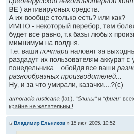
среднерусской некомпьютерной кон
ВЕ ) антивирусных средств.
А их вообще столько есть? или как?
ИМНО - некоторый перебор, тем боле
будет все равно, т.к базы любых прои
мимнимум на полдня.
Т.е. ваши
почтари
наловят за выходны
раздадут их пользователям аккурат с 
понедельника... обойдя все ваши
разн
разнообразных производителей.
..
Ну, и за что умирали, казачки....?(с)
armoracia rusticana
(lat.),
"блины"
и
"фиги"
всех
крайне не желательны !
Владимир Ельников
» 15 июл 2005, 10:52