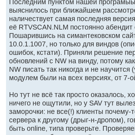
Последним пунктом нашей програмыы 
выяснилось при ближайшем рассмотре
наличествует самая последняя версия 
её RTVSCAN.NLM постоянно абендит 
Пошарившись на симантековском сайт
10.0.1.1007, но только для виндов (оп
ошибок, кстати). Приняли решение пе
обновлений с NW на винду, потому как
NW писать так никогда и не научится 
модулем были на всех версиях, от 7-ой
Но тут не всё так просто оказалось, х
ничего не ощутили, но у SAV тут выле
заморочки: не все(!) клиенты почему-
сервера к другому (дрыг-н-дропом), го
быть online, типа проверьте. Проверяе