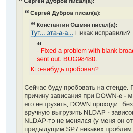
Сергей Дубров писал(а):
Сергей Дубров писал(а):
Константин Ошмян писал(а):
Тут... эта-а-а...
Никак исправили?
- Fixed a problem with blank bro
sent out. BUG98480.
Кто-нибудь пробовал?
Сейчас буду пробовать на стенде. 
причину зависания при DOWN-е - 
его не грузить, DOWN проходит бе
вручную выгрузить NLDAP - зависо
NLDAP-то не менялся (у меня он от e
предыдущим SP7 никаких проблем 