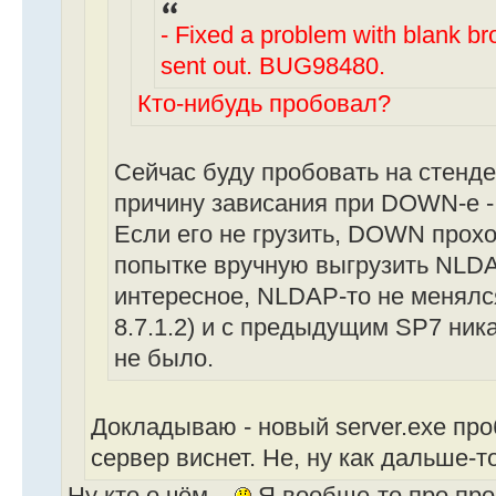
- Fixed a problem with blank b
sent out. BUG98480.
Кто-нибудь пробовал?
Сейчас буду пробовать на стенде
причину зависания при DOWN-е 
Если его не грузить, DOWN прох
попытке вручную выгрузить NLDA
интересное, NLDAP-то не менялся
8.7.1.2) и с предыдущим SP7 ник
не было.
Докладываю - новый server.exe пр
сервер виснет. Не, ну как дальше-т
Ну кто о чём...
Я вообще-то про про