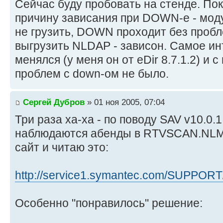
Сейчас буду пробовать на стенде. По
причину зависания при DOWN-е - мод
не грузить, DOWN проходит без пробл
выгрузить NLDAP - зависон. Самое и
менялся (у меня он от eDir 8.7.1.2) и
проблем с down-ом не было.
Сергей Дубров
» 01 ноя 2005, 07:04
Три раза ха-ха - по поводу SAV v10.0.1
наблюдаются абенды в RTVSCAN.NLM.
сайт и читаю это:
http://service1.symantec.com/SUPPORT
Особенно "понравилось" решение: