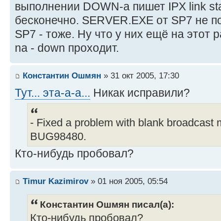
выполнении DOWN-а пишет IPX link stat
бесконечно. SERVER.EXE от SP7 не п
SP7 - тоже. Ну что у них ещё на этот р
na - down проходит.
Константин Ошмян
» 31 окт 2005, 17:30
Тут... эта-а-а...
Никак исправили?
- Fixed a problem with blank broadcast 
BUG98480.
Кто-нибудь пробовал?
Timur Kazimirov
» 01 ноя 2005, 05:54
Константин Ошмян писал(а):
Кто-нибудь пробовал?