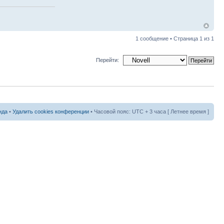
1 сообщение • Страница
1
из
1
Перейти:
нда
•
Удалить cookies конференции
• Часовой пояс: UTC + 3 часа [ Летнее время ]