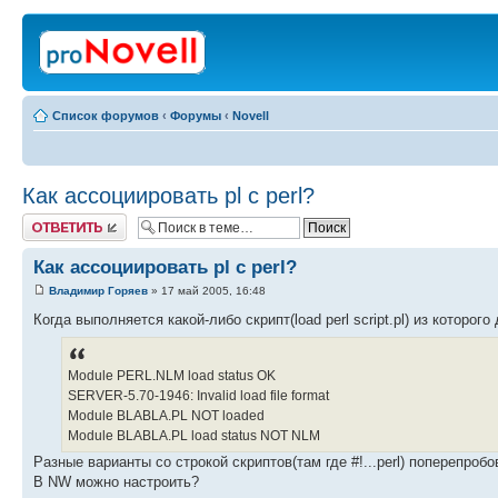
Список форумов
‹
Форумы
‹
Novell
Как ассоциировать pl с perl?
Ответить
Как ассоциировать pl с perl?
Владимир Горяев
» 17 май 2005, 16:48
Когда выполняется какой-либо скрипт(load perl script.pl) из котор
Module PERL.NLM load status OK
SERVER-5.70-1946: Invalid load file format
Module BLABLA.PL NOT loaded
Module BLABLA.PL load status NOT NLM
Разные варианты со строкой скриптов(там где #!...perl) поперепробо
В NW можно настроить?