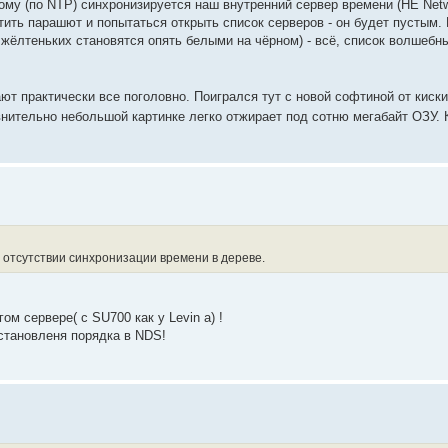
ому (по NTP) синхронизируется наш внутренний сервер времени (НЕ Netwa
тить парашют и попытаться открыть список серверов - он будет пустым. 
жёлтеньких становятся опять белыми на чёрном) - всё, список волшебн
ют практически все поголовно. Поигрался тут с новой софтиной от киски
внительно небольшой картинке легко отжирает под сотню мегабайт ОЗУ.
и отсутствии синхронизации времени в дереве.
ом сервере( с SU700 как у Levin a) !
установленя порядка в NDS!