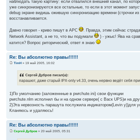
наблюдать такую картину: если отвалился внешний канал, по котор
уже синхронизируются все остальные, то если в этот момент запус
debug экране видишь ожившую синхронизацию времени (строчки из 
восстанавливается.
Давно говорил - криво пишут в APC
. Правда, этим сейчас страда
Network Assistant, а не то, что вы подумали
) - ужыс! Ява на сра
катится? Вопрос риторический, ответ я знаю
Re: Вы абсолютно правы!!!!!!
TimH
» 19 май 2005, 16:02
Сергей Дубров писал(а):
парашют, даже старый IPX-only v4.33, очень нервно ведёт себя пр
1)По умолчанию (заложеннные в pwrchute.ini) свои функции
pwrchute.nlm исполнил бы и на одном сервере( с Васк UPS)и на друг
2)Эта нервозность парашута послужила индикатором(Levin у))для 
Кланяюсь и удаляюсь!
Re: Вы абсолютно правы!!!!!!
Сергей Дубров
» 20 май 2005, 05:31