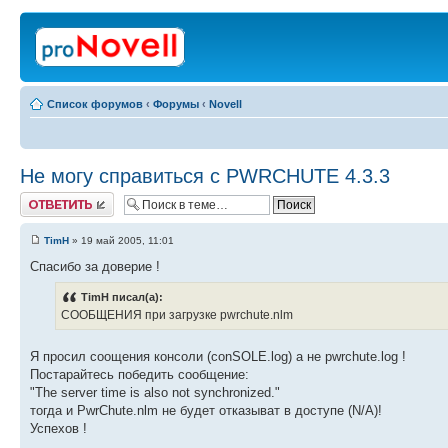
Список форумов
‹
Форумы
‹
Novell
Не могу справиться с PWRCHUTE 4.3.3
Ответить
TimH
» 19 май 2005, 11:01
Спасибо за доверие !
TimH писал(а):
СООБЩЕНИЯ при загрузке pwrchute.nlm
Я просил соощения консоли (conSOLE.log) а не pwrchute.log !
Постарайтесь победить сообщение:
"The server time is also not synchronized."
тогда и PwrChute.nlm не будет отказыват в доступе (N/A)!
Успехов !