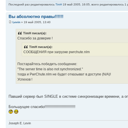
Последний раз редактировалось
TimH
19 май 2005, 16:05, всего редактировалось 1 
Вы абсолютно правы!!!!!!
Levin
» 19 май 2005, 13:40
TimH писал(а):
Спасибо за доверие !
TimH писал(а):
СООБЩЕНИЯ при загрузке pwrchute.nlm
Постарайтесь победить сообщение:
"The server time is also not synchronized."
тогда и PwrChute.nlm не будет отказыват в доступе (N/A)!
Успехов !
Павший сервер был SINGLE в системе синхронизации времени, а опр
Большущее спасибо!!!!!!!!!!!!!!!!!!!!!!!!!!!
Joseph E. Levin