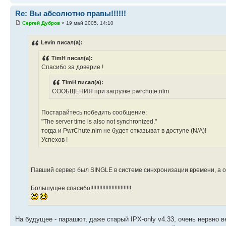
Re: Вы абсолютно правы!!!!!!
Сергей Дубров
» 19 май 2005, 14:10
Levin писал(а):
TimH писал(а):
Спасибо за доверие !
TimH писал(а):
СООБЩЕНИЯ при загрузке pwrchute.nlm
Постарайтесь победить сообщение:
"The server time is also not synchronized."
тогда и PwrChute.nlm не будет отказыват в доступе (N/A)!
Успехов !
Павший сервер был SINGLE в системе синхронизации времени, а опр
Большущее спасибо!!!!!!!!!!!!!!!!!!!!!!!!!!!
На будущее - парашют, даже старый IPX-only v4.33, очень нервно 