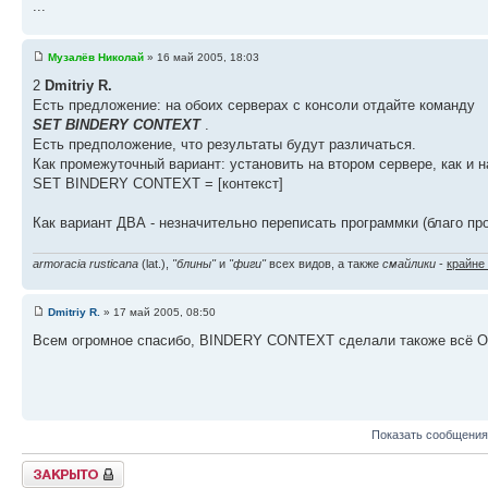
...
Музалёв Николай
» 16 май 2005, 18:03
2
Dmitriy R.
Есть предложение: на обоих серверах с консоли отдайте команду
SET BINDERY CONTEXT
.
Есть предположение, что результаты будут различаться.
Как промежуточный вариант: установить на втором сервере, как 
SET BINDERY CONTEXT = [контекст]
Как вариант ДВА - незначительно переписать программки (благо пр
armoracia rusticana
(lat.),
"блины"
и
"фиги"
всех видов, а также
смайлики
-
крайне
Dmitriy R.
» 17 май 2005, 08:50
Всем огромное спасибо, BINDERY CONTEXT сделали такоже всё ОК
Показать сообщения
Закрыто