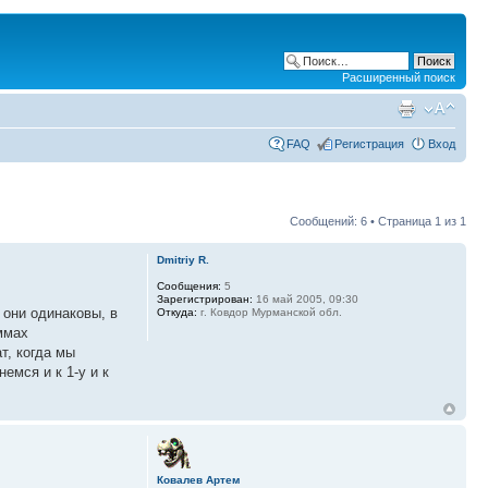
Расширенный поиск
FAQ
Регистрация
Вход
Сообщений: 6 • Страница
1
из
1
Dmitriy R.
Сообщения:
5
Зарегистрирован:
16 май 2005, 09:30
 они одинаковы, в
Откуда:
г. Ковдор Мурманской обл.
ммах
т, когда мы
емся и к 1-у и к
Ковалев Артем