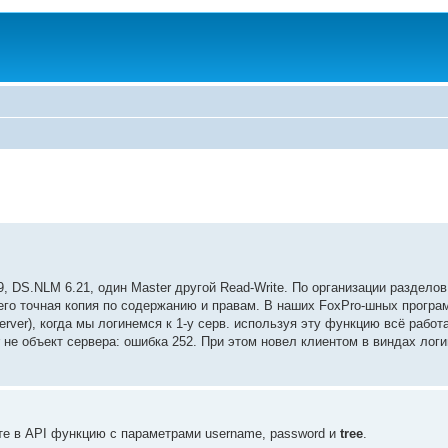
9, DS.NLM 6.21, один Master другой Read-Write. По организации разделов
 его точная копия по содержанию и правам. В наших FoxPro-шных програ
ver), когда мы логинемся к 1-у серв. используя эту функцию всё работа
не объект сервера: ошибка 252. При этом новел клиентом в виндах логин
ите в API функцию с параметрами username, password и
tree
.