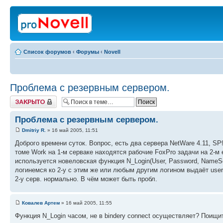
Список форумов
‹
Форумы
‹
Novell
Проблема с резервным сервером.
Закрыто
Проблема с резервным сервером.
Dmitriy R.
» 16 май 2005, 11:51
Доброго времени суток. Вопрос, есть два сервера NetWare 4.11, SP
томе Work на 1-м серваке находятся рабочие FoxPro задачи на 2-м
используется новеловская функция N_Login(User, Password, NameSer
логинемся ко 2-у с этим же или любым другим логином выдаёт user 
2-у серв. нормально. В чём может быть пробл.
Ковалев Артем
» 16 май 2005, 11:55
Функция N_Login часом, не в bindery connect осуществляет? Поищ