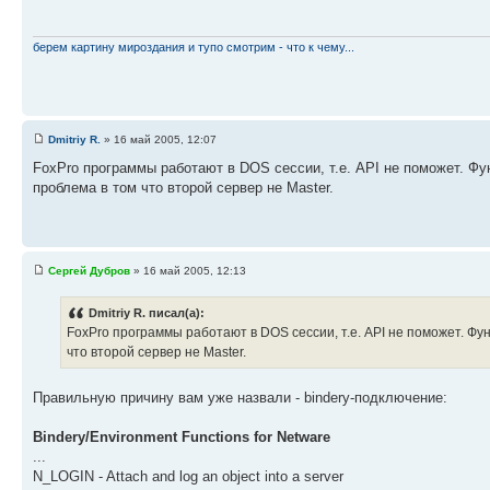
берем картину мироздания и тупо смотрим - что к чему...
Dmitriy R.
» 16 май 2005, 12:07
FoxPro программы работают в DOS сессии, т.е. API не поможет. Фу
проблема в том что второй сервер не Master.
Сергей Дубров
» 16 май 2005, 12:13
Dmitriy R. писал(а):
FoxPro программы работают в DOS сессии, т.е. API не поможет. Фун
что второй сервер не Master.
Правильную причину вам уже назвали - bindery-подключение:
Bindery/Environment Functions for Netware
...
N_LOGIN - Attach and log an object into a server