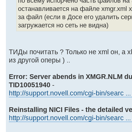
по всему испорчено часть файлов на
останавливается на файле xmgr.xml х
за файл (если в Досе его удалить сер
загружается но сеть не видна)
ТИДы почитать ? Только не xml он, а x
из другой оперы ) ..
Error: Server abends in XMGR.NLM dur
TID10051940
-
http://support.novell.com/cgi-bin/searc .
Reinstalling NICI Files - the detailed v
http://support.novell.com/cgi-bin/searc .