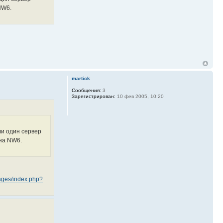
NW6.
martick
Сообщения:
3
Зарегистрирован:
10 фев 2005, 10:20
ли один сервер
 на NW6.
cpages/index.php?