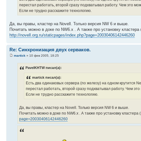
перестал работать, второй сразу подхватывал работу. Чем это мо
Если не трудно расскажите технологию.
Да, вы правы, кластер на Novell. Только версия NW 6 и выше.
Почитать можно в доке по NW6.x . А также про установку кластера 
http://novell.org.ru/staticpages/index.php?page=20030406142446260
Re: Синхронизация двух серваков.
martick
» 10 фев 2005, 18:25
PavelKHTW писал(а):
martick писал(а):
Есть два одинаковых сервера (по железу) на одном крутится Net
перестал работать, второй сразу подхватывал работу. Чем это
Если не трудно расскажите технологию.
Да, вы правы, кластер на Novell. Только версия NW 6 и выше.
Почитать можно в доке по NW6.x . А также про установку кластера 
page=20030406142446260