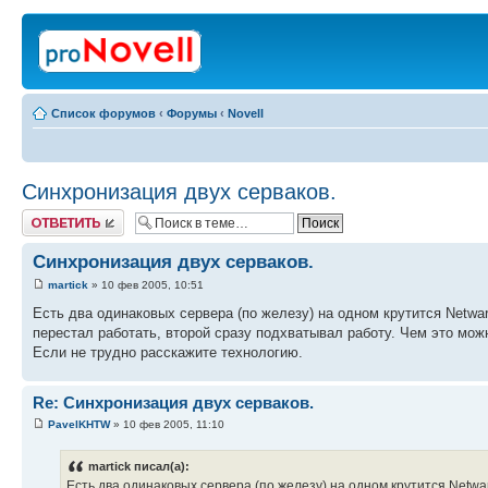
Список форумов
‹
Форумы
‹
Novell
Синхронизация двух серваков.
Ответить
Синхронизация двух серваков.
martick
» 10 фев 2005, 10:51
Есть два одинаковых сервера (по железу) на одном крутится Netwar
перестал работать, второй сразу подхватывал работу. Чем это мож
Если не трудно расскажите технологию.
Re: Синхронизация двух серваков.
PavelKHTW
» 10 фев 2005, 11:10
martick писал(а):
Есть два одинаковых сервера (по железу) на одном крутится Netwar