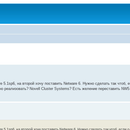
e 5.1sp6, на второй хочу поставить Netware 6. Нужно сделать так чтоб, 
но реализовать? Novell Cluster Systems? Есть желение переставить NW5
e 5.1sp6, на второй хочу поставить Netware 6. Нужно сделать так чтоб, если 