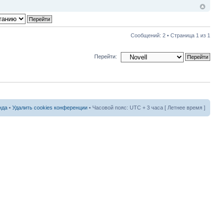
Сообщений: 2 • Страница
1
из
1
Перейти:
нда
•
Удалить cookies конференции
• Часовой пояс: UTC + 3 часа [ Летнее время ]