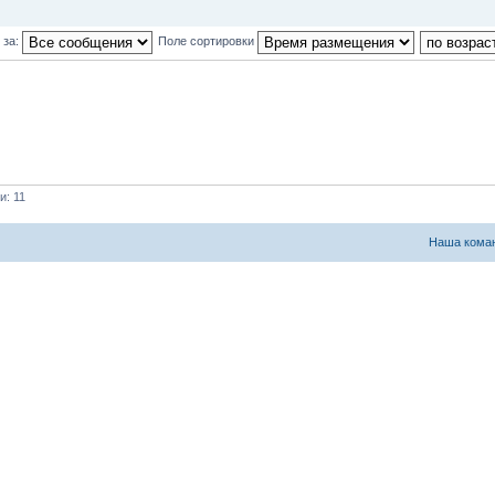
 за:
Поле сортировки
и: 11
Наша кома