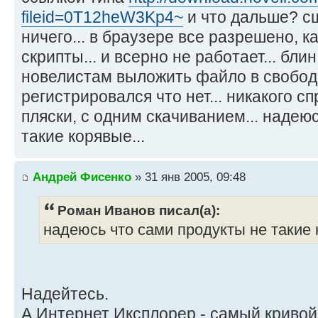
fileid=0T12heW3Kp4~
и что дальше? с
ничего... в браузере все разрешено, к
скрипты... и всерно не работает... бли
новелистам выложить файло в свобод
регистрировался что нет... никакого сп
пляски, с одним скачиванием... надею
такие корявые...
Андрей Фисенко
» 31 янв 2005, 09:48
Роман Иванов писал(а):
надеюсь что сами продукты не такие 
Надейтесь.
А Интернет Иксплорер - самый кривой