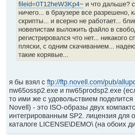
fileid=0T12heW3Kp4~
и что дальше? 
ничего... в браузере все разрешено, 
скрипты... и всерно не работает... бл
новелистам выложить файло в свобо
регистрировался что нет... никакого с
пляски, с одним скачиванием... наде
такие корявые...
я бы взял с
ftp://ftp.novell.com/pub/allup
nw65ossp2.exe и nw65prodsp2.exe (есл
то ими же с удовольствием поделитс
Novell) - это ISO-образы двух компакт
интегрированным SP2. лицензия для 
каталоге LICENSE\DEMO\ (на обоих ди