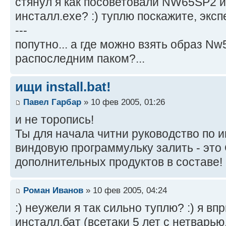
стянул я как посоветовали NW65SP2 и 
инсталл.exe? :) туплю поскажите, эксп
---
попутно... а где можно взять образ Nw
распоследним паком?...
ищи install.bat!
Павел Гарбар
» 10 фев 2005, 01:26
и не торопись!
Ты для начала читни руководство по и
виндовую программульку залить - это
дополнительных продуктов в составе!
Роман Иванов
» 10 фев 2005, 04:24
:) неужели я так сильно туплю? :) я в
инсталл.бат (всетаки 5 лет с нетварью, 