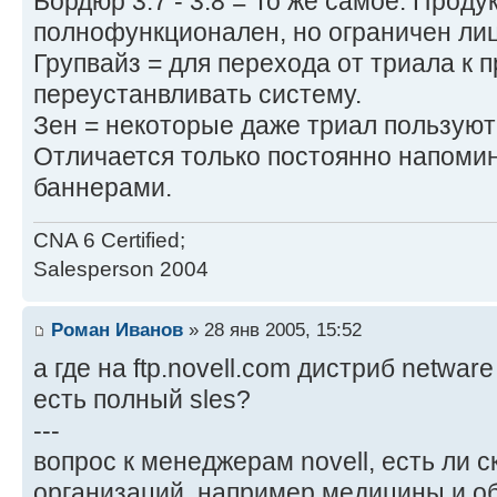
Бордюр 3.7 - 3.8 = То же самое. Проду
полнофункционален, но ограничен ли
Групвайз = для перехода от триала к 
переустанвливать систему.
Зен = некоторые даже триал пользуют
Отличается только постоянно напоми
баннерами.
CNA 6 Certified;
Salesperson 2004
Роман Иванов
» 28 янв 2005, 15:52
а где на ftp.novell.com дистриб netware
есть полный sles?
---
вопрос к менеджерам novell, есть ли 
организаций, например медицины и об