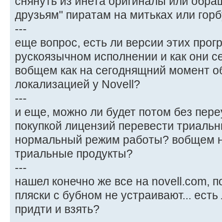
снянуть из инета оригиналы или обра
друзьям" пиратам на митьках или гор
---
еще вопрос, есть ли версии этих прог
рускоязычном исполнении и как они 
вобщем как на сегоднящний момент об
локализацией у Novell?
---
и еще, можно ли будет потом без пере
покупкой лицензий перевести триальн
нормальный режим работы? вобщем н
триальные продукты?
---
нашел конечно же все на novell.com, 
пляски с бубном не устраивают... есть 
придти и взять?