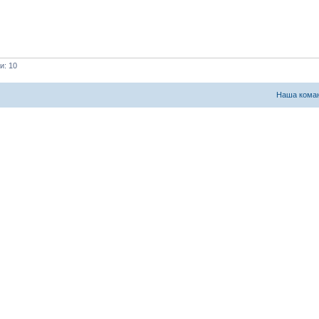
и: 10
Наша кома