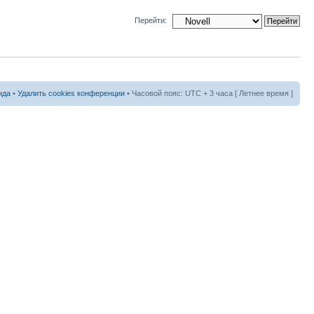
Перейти:
нда
•
Удалить cookies конференции
• Часовой пояс: UTC + 3 часа [ Летнее время ]