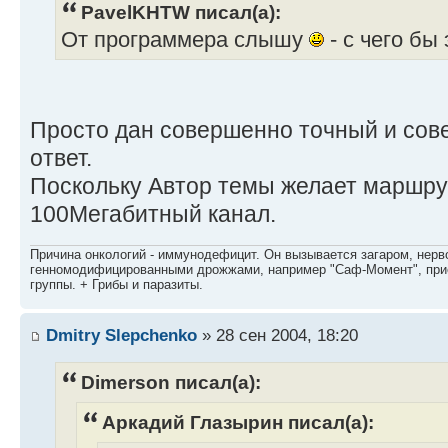
PavelKHTW писал(а):
От программера слышу
- с чего бы 
Просто дан совершенно точный и со
ответ.
Поскольку Автор темы желает маршру
100Мегабитный канал.
Причина онкологий - иммунодефицит. Он вызывается загаром, нерво
генномодифицированными дрожжами, например "Саф-Момент", приё
группы. + Грибы и паразиты.
Dmitry Slepchenko
» 28 сен 2004, 18:20
Dimerson писал(а):
Аркадий Глазырин писал(а):