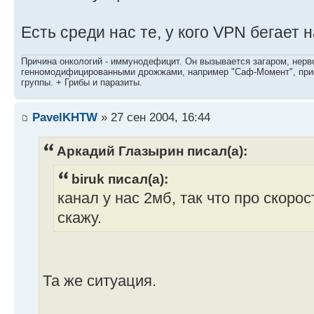
Есть среди нас те, у кого VPN бегает
Причина онкологий - иммунодефицит. Он вызывается загаром, нерво
генномодифицированными дрожжами, например "Саф-Момент", приё
группы. + Грибы и паразиты.
PavelKHTW
» 27 сен 2004, 16:44
Аркадий Глазырин писал(а):
biruk писал(а):
канал у нас 2мб, так что про скор
скажу.
Та же ситуация.