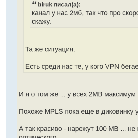
biruk писал(а):
канал у нас 2мб, так что про ско
скажу.
Та же ситуация.
Есть среди нас те, у кого VPN бега
И я о том же ... у всех 2MB максимум 
Похоже MPLS пока еще в диковинку у 
А так красиво - нарежут 100 MB ... не
оптического ...