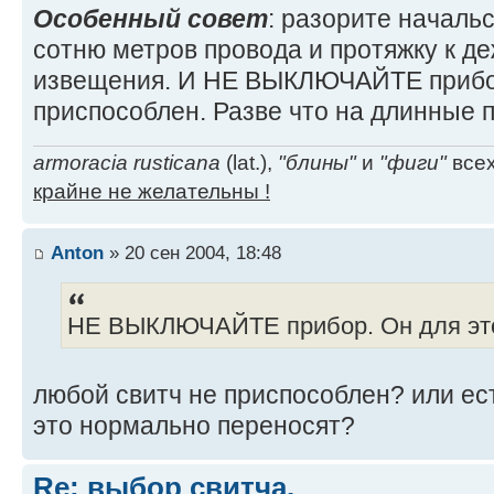
Особенный совет
: разорите началь
сотню метров провода и протяжку к д
извещения. И НЕ ВЫКЛЮЧАЙТЕ прибор
приспособлен. Разве что на длинные п
armoracia rusticana
(lat.),
"блины"
и
"фиги"
всех
крайне не желательны !
Anton
» 20 сен 2004, 18:48
НЕ ВЫКЛЮЧАЙТЕ прибор. Он для это
любой свитч не приспособлен? или ес
это нормально переносят?
Re: выбор свитча.