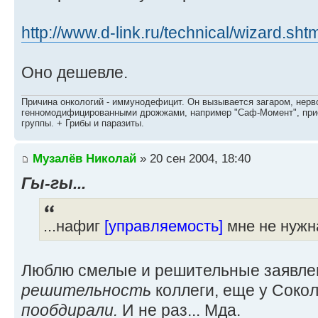
http://www.d-link.ru/technical/wizard.sht
Оно дешевле.
Причина онкологий - иммунодефицит. Он вызывается загаром, нерво
генномодифицированными дрожжами, например "Саф-Момент", приё
группы. + Грибы и паразиты.
Музалёв Николай
» 20 сен 2004, 18:40
Гы-гы...
...нафиг
[управляемость]
мне не нужна
Люблю смелые и решительные заявлени
решительность
коллеги, еще у Сокол
пообдирали.
И не раз... Мда.