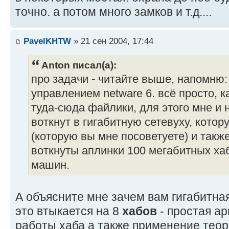
точно. а потом много замков и т.д....
PavelKHTW
» 21 сен 2004, 17:44
Anton писал(а):
про задачи - читайте выше, напомню:
управлением netware 6. всё просто, ка
туда-сюда файлики, для этого мне и н
воткнут в гигабитную сетевуху, котор
(которую вы мне посоветуете) и также
воткнуты аплинки 100 мегабитных хаб
машин.
А объясните мне зачем вам гигабитная
это втыкается на 8
хабов
- простая а
работы хаба а также применение теор