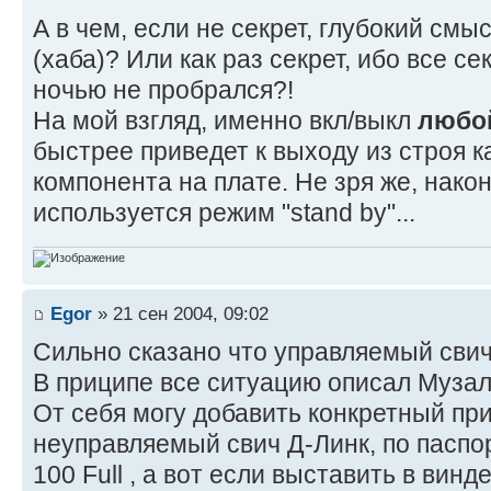
А в чем, если не секрет, глубокий см
(хаба)? Или как раз секрет, ибо все се
ночью не пробрался?!
На мой взгляд, именно вкл/выкл
любо
быстрее приведет к выходу из строя к
компонента на плате. Не зря же, нако
используется режим "stand by"...
Egor
» 21 сен 2004, 09:02
Сильно сказано что управляемый сви
В приципе все ситуацию описал Музал
От себя могу добавить конкретный при
неуправляемый свич Д-Линк, по паспо
100 Full , а вот если выставить в винд