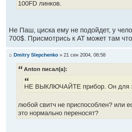
100FD линков.
Не Паш, циска ему не подойдет, у чел
700$. Присмотрись к АТ может там чт
Dmitry Slepchenko
» 21 сен 2004, 08:58
Anton писал(а):
НЕ ВЫКЛЮЧАЙТЕ прибор. Он для э
любой свитч не приспособлен? или е
это нормально переносят?