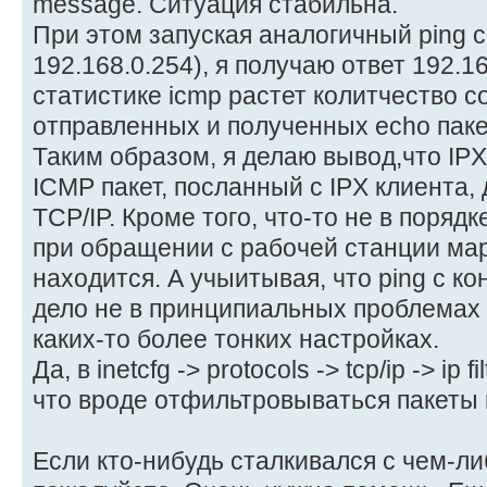
message. Ситуация стабильна.
При этом запуская аналогичный ping с 
192.168.0.254), я получаю ответ 192.168
статистике icmp растет колитчество 
отправленных и полученных echo пакет
Таким образом, я делаю вывод,что IPX
ICMP пакет, посланный с IPX клиента
TCP/IP. Кроме того, что-то не в порядк
при обращении с рабочей станции мар
находится. А учыитывая, что ping с ко
дело не в принципиальных проблемах 
каких-то более тонких настройках.
Да, в inetcfg -> protocols -> tcp/ip -> ip f
что вроде отфильтровываться пакеты
Если кто-нибудь сталкивался с чем-ли