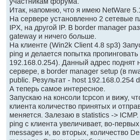
участникам форума.
Итак, напомню, что я имею NetWare 5
На сервере установленно 2 сетевые п
IPX, на другой IP. В border manager ра
gateway и ничего больше.
На клиенте (Win2k Client 4.8 sp3) Запу
ping и делается попытка пропинговать
192.168.0.254). Данный адрес поднят 
сервере, в border manager setup (в nw
public. Результат - host 192.168.0.254 d
А теперь самое интересное.
Запускаю на консоли tcpcon и вижу, чт
клиента количество принятых и отпра
меняется. Залезаю в statistics -> ICMP
ping с клиента увеличивает, во-первых,
messages и, во вторых, количество Des