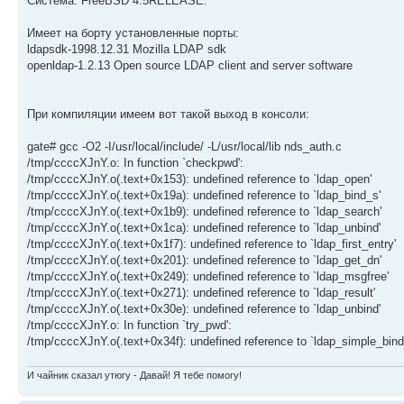
Система: FreeBSD 4.5RELEASE.
Имеет на борту установленные порты:
ldapsdk-1998.12.31 Mozilla LDAP sdk
openldap-1.2.13 Open source LDAP client and server software
При компиляции имеем вот такой выход в консоли:
gate# gcc -O2 -I/usr/local/include/ -L/usr/local/lib nds_auth.c
/tmp/ccccXJnY.o: In function `checkpwd':
/tmp/ccccXJnY.o(.text+0x153): undefined reference to `ldap_open'
/tmp/ccccXJnY.o(.text+0x19a): undefined reference to `ldap_bind_s'
/tmp/ccccXJnY.o(.text+0x1b9): undefined reference to `ldap_search'
/tmp/ccccXJnY.o(.text+0x1ca): undefined reference to `ldap_unbind'
/tmp/ccccXJnY.o(.text+0x1f7): undefined reference to `ldap_first_entry'
/tmp/ccccXJnY.o(.text+0x201): undefined reference to `ldap_get_dn'
/tmp/ccccXJnY.o(.text+0x249): undefined reference to `ldap_msgfree'
/tmp/ccccXJnY.o(.text+0x271): undefined reference to `ldap_result'
/tmp/ccccXJnY.o(.text+0x30e): undefined reference to `ldap_unbind'
/tmp/ccccXJnY.o: In function `try_pwd':
/tmp/ccccXJnY.o(.text+0x34f): undefined reference to `ldap_simple_bind
И чайник сказал утюгу - Давай! Я тебе помогу!