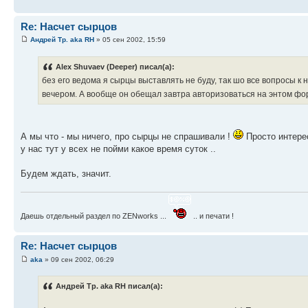
Re: Насчет сырцов
Андрей Тр. aka RH
» 05 сен 2002, 15:59
Alex Shuvaev (Deeper) писал(а):
без его ведома я сырцы выставлять не буду, так шо все вопросы к 
вечером. А вообще он обещал завтра авторизоваться на энтом фо
А мы что - мы ничего, про сырцы не спрашивали !
Просто интерес
у нас тут у всех не пойми какое время суток ..
Будем ждать, значит.
Даешь отдельный раздел по ZENworks ...
.. и печати !
Re: Насчет сырцов
aka
» 09 сен 2002, 06:29
Андрей Тр. aka RH писал(а):