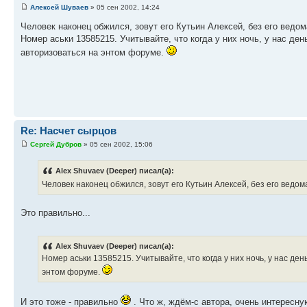
Алексей Шуваев
» 05 сен 2002, 14:24
Человек наконец обжился, зовут его Кутьин Алексей, без его ведо
Номер аськи 13585215. Учитывайте, что когда у них ночь, у нас де
авторизоваться на энтом форуме.
Re: Насчет сырцов
Сергей Дубров
» 05 сен 2002, 15:06
Alex Shuvaev (Deeper) писал(а):
Человек наконец обжился, зовут его Кутьин Алексей, без его ведом
Это правильно...
Alex Shuvaev (Deeper) писал(а):
Номер аськи 13585215. Учитывайте, что когда у них ночь, у нас де
энтом форуме.
И это тоже - правильно
. Что ж, ждём-с автора, очень интересну