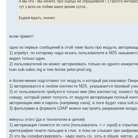
А мы что - мы ничего, про сырцы не спрашивали ! :) Просто интерес
тут у всех не пойми какое время суток ..
Будем ждать, значит.
всем привет!
одно из первых сообщений в этой теме было про модуль авторизаци
1) атрибут, по которому надо искать пользователя в NDS называется
видел только один.
2) пользователей он может авторизовать только из одного конкретног
ivan.sub.sales.org и тем более peter.prod.org.
я более-менее подготовил тот модуль о который расхваливал Deepe
1) авторизоватся в любом контексте NDS. указывается базовый узе
2) от пользователя требуется только имя (без контекста), конекст 
сквиду, который умеет получть от модуля авторизации полный конте
авторизации имя и пароль (например vasa), в логе будет vasa.sub.sa
3) фильтрами в формате LDAP можно настроить разрешение входа п
минусы этого (да и технологии в целом)
1) авторизация гоняется по сети (пользователь <-> squid) в отрыто
критография ткните пальцем в глаз. я пока не слышал про шифрова
2) что бы сконфигурировать - надо знать си, хоть в общих чертах. д