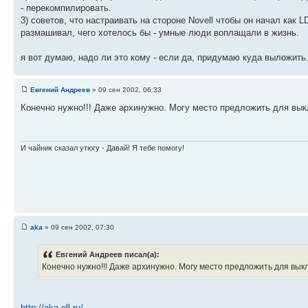
- перекомпилировать.
3) советов, что настраивать на стороне Novell чтобы он начал как L
размашивал, чего хотелось бы - умные люди воплащали в жизнь.
я вот думаю, надо ли это кому - если да, придумаю куда выложить
Евгений Андреев
» 09 сен 2002, 06:33
Конечно нужно!!! Даже архинужно. Могу место предложить для вы
И чайник сказал утюгу - Давай! Я тебе помогу!
aka
» 09 сен 2002, 07:30
Евгений Андреев писал(а):
Конечно нужно!!! Даже архинужно. Могу место предложить для вык
http://aka.ell.ru/