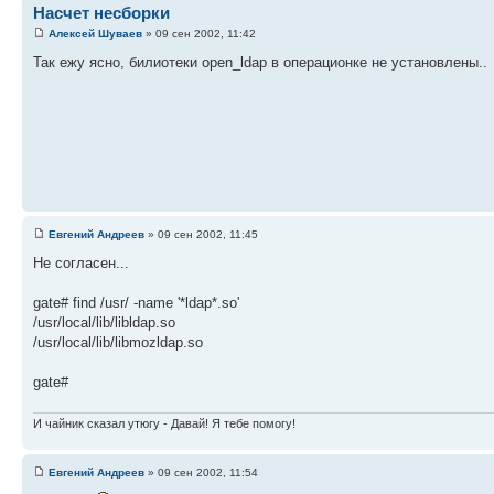
Насчет несборки
Алексей Шуваев
» 09 сен 2002, 11:42
Так ежу ясно, билиотеки open_ldap в операционке не установлены..
Евгений Андреев
» 09 сен 2002, 11:45
Не согласен...
gate# find /usr/ -name '*ldap*.so'
/usr/local/lib/libldap.so
/usr/local/lib/libmozldap.so
gate#
И чайник сказал утюгу - Давай! Я тебе помогу!
Евгений Андреев
» 09 сен 2002, 11:54