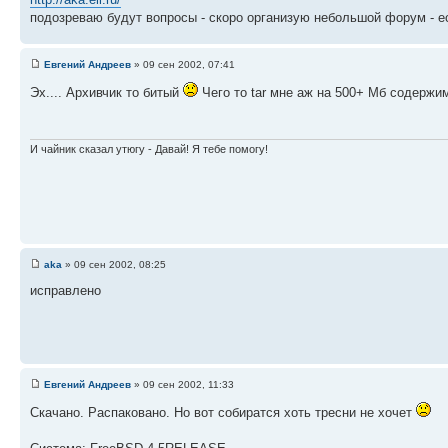
подозреваю будут вопросы - скоро организую небольшой форум - ес
Евгений Андреев
» 09 сен 2002, 07:41
Эх.... Архивчик то битый
Чего то tar мне аж на 500+ Мб содержим
И чайник сказал утюгу - Давай! Я тебе помогу!
aka
» 09 сен 2002, 08:25
исправлено
Евгений Андреев
» 09 сен 2002, 11:33
Скачано. Распаковано. Но вот собиратся хоть тресни не хочет