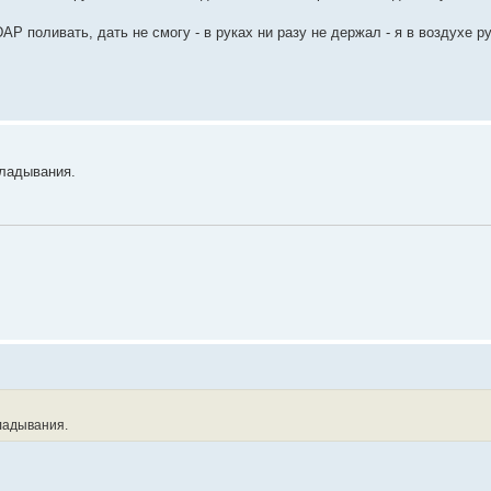
DAP поливать, дать не смогу - в руках ни разу не держал - я в воздухе р
.
кладывания.
ладывания.