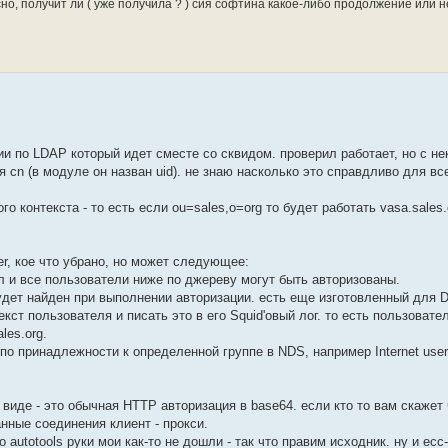
но, получит ли ( уже получила ? ) сия софтина какое-либо продолжение или не
и по LDAP который идет сместе со сквидом. проверил работает, но с н
 cn (в модуле он назван uid). не знаю насколько это справдливо для всех
о контекста - то есть если ou=sales,o=org то будет работать vasa.sales.
r, кое что убрано, но может следующее:
л и все пользователи ниже по джереву могут быть авторизованы.
будет найден при выполнении авторизации. есть еще изготовленный для D
кст пользователя и писать это в его Squid'овый лог. то есть пользовате
les.org.
о принадлежности к определенной группе в NDS, например Internet user
м виде - это обычная HTTP авторизация в base64. если кто то вам скажет 
нные соединения клиент - прокси.
о autotools руки мои как-то не дошли - так что правим исходник. ну и ес