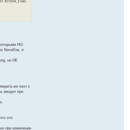
т. Кстати, у нас
екоторыми НО:
 Novell'ов, я
org, но НЕ
eeper'а же пачт к
ль вводит при
s.
что это
с-но при изменении