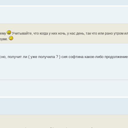
нему
Учитывайте, что когда у них ночь, у нас день, так что или рано утром и
руме.
но, получит ли ( уже получила ? ) сия софтина какое-либо продолжение 