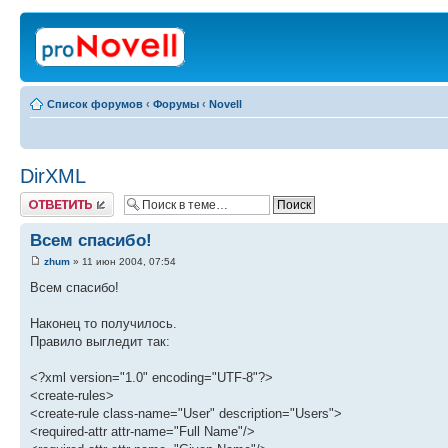
Список форумов
‹
Форумы
‹
Novell
DirXML
Ответить
Всем спасибо!
zhum
» 11 июн 2004, 07:54
Всем спасибо!
Наконец то получилось.
Правило выгледит так:
<?xml version="1.0" encoding="UTF-8"?>
<create-rules>
<create-rule class-name="User" description="Users">
<required-attr attr-name="Full Name"/>