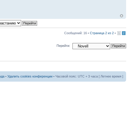
Сообщений: 16 •
Страница
2
из
2
•
1
2
Перейти:
нда
•
Удалить cookies конференции
• Часовой пояс: UTC + 3 часа [ Летнее время ]