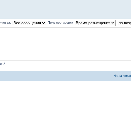
ния за:
Поле сортировки
и: 3
Наша кома