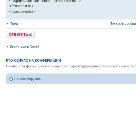
<required-attr attr-name="Given Name"/>
</create-rule>
</create-rules>
Пред.
Показать сообще
Ответить
Вернуться в Novell
КТО СЕЙЧАС НА КОНФЕРЕНЦИИ
Сейчас этот форум просматривают: нет зарегистрированных пользователей и гост
Список форумов