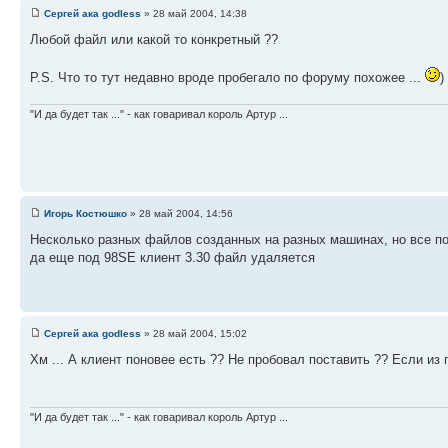
Сергей ака godless
» 28 май 2004, 14:38
Любой файл или какой то конкретный ??
P.S. Что то тут недавно вроде пробегало по форуму похожее ...
)
"И да будет так ..." - как говаривал король Артур ...
Игорь Костюшко
» 28 май 2004, 14:56
Несколько разных файлов созданных на разных машинах, но все п
да еще под 98SE клиент 3.30 файл удаляется
Сергей ака godless
» 28 май 2004, 15:02
Хм ... А клиент поновее есть ?? Не пробовал поставить ?? Если из 
"И да будет так ..." - как говаривал король Артур ...