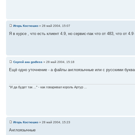
Игорь Костюшко
» 28 май 2004, 15:07
Я в курсе , что есть клиент 4.9, но сервис-пак что от 483, что от 4
Сергей ака godless
» 28 май 2004, 15:18
Ещё одно уточнение - а файлы англоязычные или с русскими буква
"И да будет так ..." - как говаривал король Артур ...
Игорь Костюшко
» 28 май 2004, 15:23
Англоязычные