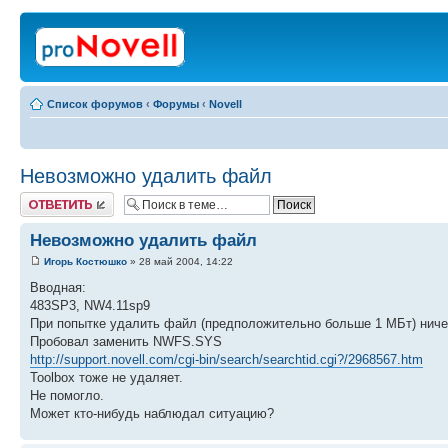
Список форумов
‹
Форумы
‹
Novell
Невозможно удалить файл
Ответить
Невозможно удалить файл
Игорь Костюшко
» 28 май 2004, 14:22
Вводная:
483SP3, NW4.11sp9
При попытке удалить файл (предположительно больше 1 МБт) ниче
Пробовал заменить NWFS.SYS
http://support.novell.com/cgi-bin/search/searchtid.cgi?/2968567.htm
Toolbox тоже не удаляет.
Не помогло.
Может кто-нибудь наблюдал ситуацию?