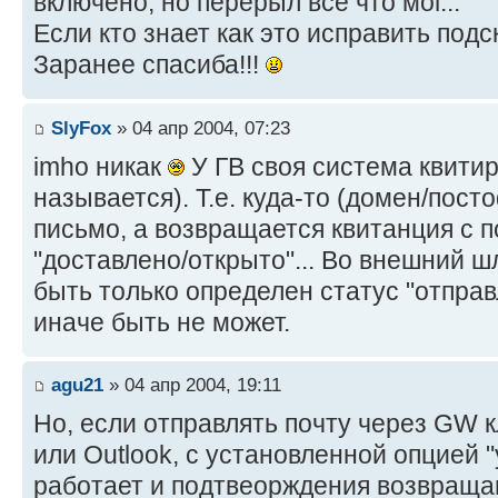
включено, но перерыл всё что мог...
Если кто знает как это исправить подс
Заранее спасиба!!!
SlyFox
» 04 апр 2004, 07:23
imho никак
У ГВ своя система квитир
называется). Т.е. куда-то (домен/пост
письмо, а возвращается квитанция с 
"доставлено/открыто"... Во внешний ш
быть только определен статус "отправл
иначе быть не может.
agu21
» 04 апр 2004, 19:11
Но, если отправлять почту через GW к
или Outlook, с установленной опцией "у
работает и подтвеорждения возвращаю