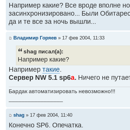
Например какие? Все вроде вполне н
засинхронизировано... Были Обитарес
да и те все за ночь вышли...
Владимир Горяев
» 17 фев 2004, 11:33
shag писал(а):
Например какие?
Например
такие
.
Сервер NW 5.1 sp6
a
.
Ничего не путае
Бардак автоматизировать невозможно!!!
_________________
shag
» 17 фев 2004, 11:40
Конечно SP6. Опечатка.