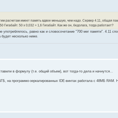
тим расчетам имеет память вдвое меньшую, чем надо. Сервер 4.11, общая па
Гигабайт. 50 х 0,032 = 1,6 Гигабайт. Как же он, бедолага, тогда работает?
не употреблялось, равно как и словосочетание "700 мег памяти". 4.11 сп
 будет несколько ниже.
авили в формулу (т.е. общий объем), вот тогда-то дела и начнутся...
6ГБ, на программо-зеркалированных IDE-винтах работала с 48МБ RAM. Н