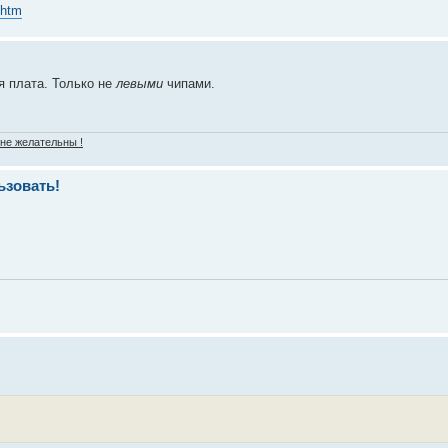
.htm
ая плата. Только не
левыми
чипами.
 не желательны !
ьзовать!