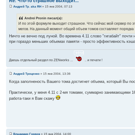
Re: Что-то страшное выходит...
Андрей Тр. aka RH
» 15 янв 2004, 07:13
Andrei Pronin писал(а):
И по этой формуле выходит страшное. Что сейчас мой сервер по э
мегов. На данный момент общий объем томов составляет порядка 50 
Ничто не вечно под луной. Во времена 4.11 слово "гигабайт" почти 
при гораздо меньших объемах памяти - просто эффективность кэша
Даешь отдельный раздел по ZENworks ...
.. и печати !
Андрей Троценко
» 15 янв 2004, 13:36
Когда заполненость Вашего тома достигнет объема, который Вы пост
Практически, у меня 4.11 с 2-мя томами, суммарно занимающими 1
работа-таки я Вам скажу
Владимир Горяев
» 15 янв 2004, 14:00