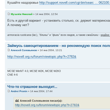
Кушайте наздоровье
http://support.novell.com/cgi-bin/searc ... 062100
Музалёв Николай
» 14 янв 2004, 12:54
Есть и другой вариант - установить столько, ск. держит материнск
А почему нет?
armoracia rusticana
(lat.),
"блины"
и
"фиги"
всех видов, а также
смайлики
-
крайне
Займусь самоцитированием - но рекомендую поиск пол
Алексей Соловьянов
» 14 янв 2004, 13:21
http://novell.org.ru/forum/viewtopic.php?t=2782&
MCSE WinNT 4.0, MCSE W2K, MCSE W2K3
CNE 4-6
Что-то страшное выходит...
Andrei Pronin
» 14 янв 2004, 17:44
Алексей Соловьянов писал(а):
http://novell.org.ru/forum/viewtopic.php?t=2782&