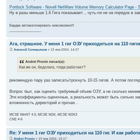
Portlock Software - Novell NetWare Volume Memory Calculator Page - 
Ну в разы меньше 1,6 Гига показывает.., чуть-ли не на порядок в за
Бардак автоматизировать невозможно!!!
_________________
Ага, страшное. У меня 1 гиг ОЗУ приходиться на 110 гиго
Алексей Соловьянов
» 15 янв 2004, 14:27
Andrei Pronin писал(а):
Как же он, бедолага, тогда работает?
рекомендую пару раз записать/грохнуть 10-15 гигов. А потом погляд
Вопрос был, как оценить требуемый объем ОЗУ, а не сколько мини
Эти коэффициенты оценочные, а реальность может быть сильно за
вложенность директорий и прочая...
MCSE WinNT 4.0, MCSE W2K, MCSE W2K3
CNE 4-6
Re: У меня 1 гиг ОЗУ приходиться на 110 гиг. И как работ
Andrei Pronin
» 15 янв 2004, 15:17