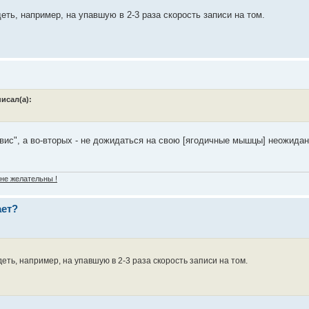
еть, например, на упавшую в 2-3 раза скорость записи на том.
исал(а):
ервис", а во-вторых - не дожидаться на свою [ягодичные мышцы] неожида
 не желательны !
ает?
деть, например, на упавшую в 2-3 раза скорость записи на том.