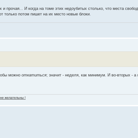
и прочая... И когда на томе этих недоубитых столько, что места свобод
от только потом пишет на их место новые блоки.
чтобы можно
откатиться
; значит - неделя, как минимум. И во-вторых - а
 не желательны !