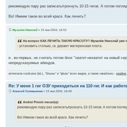
рекомендую пару раз записать/грохнуть 10-15 гигов. А потом погляд
Во! Имеем такое во всей красе. Как лечить?
Музалёв Николай
» 15 янв 2004, 16:52
На вопрос КАК ЛЕЧИТЬ ТАКУЮ КРАСОТУ? Музалёв Николай уже п
- установить столько, ск. держит материнская плата.
и , во-первых, не считать потом блох "хватит-нехватит на новый с
непредсказуемых абендов.
armoracia rusticana
(lat.),
"блины"
и
"фиги"
всех видов, а также
смайлики
-
крайне
Re: У меня 1 гиг ОЗУ приходиться на 110 гиг. И как работ
Алексей Соловьянов
» 15 янв 2004, 18:49
Andrei Pronin писал(а):
рекомендую пару раз записать/грохнуть 10-15 гигов. А потом погля
Во! Имеем такое во всей красе. Как лечить?