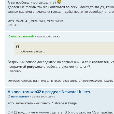
А вы пробовали
purge
делать?
Удаленные файлы так же болтаются во всех блоках,таблицах, кешах 
записи система сначала их грохает, дабы местечко освободить, а в
MCSE WinNT 4.0, MCSE W2K, MCSE W2K3
CNE 4-6
Музалёв Николай
» 15 янв 2004, 19:32
...пробовали purge...
Встречный вопрос докладчику: во-первых они на то и болтаются, 
программой
purge.exe
отработать русские каталоги?
Спасибо.
armoracia rusticana
(lat.),
"блины"
и
"фиги"
всех видов, а также
смайлики
-
крайне
А клиентом win32 в разделе Netware Utilites
Boris Morozov
» 15 янв 2004, 23:46
есть замечательные пункты Salvage и Purge.
С 4.11 вряд ли чего можно сделать. В 5 и 6 можно на NSS перейти.