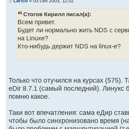
Larico
» 03 сен 2003, 11:02
Стогов Кирилл писал(а):
Всем привет.
Будет ли нормально жить NDS с серв
на Linuxe?
Кто-нибудь держит NDS на linux-е?
Только что отучился на курсах (575). 
eDir 8.7.1 (самый последний). Линукс 
помню какое.
Таки вот впечатления: сама еДир став
чтобы было синхронизовано время (на
было проблемм с маршрутизацией (т.е