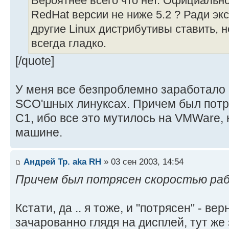
Вероятнее всего что нет. Официально
RedHat версии не ниже 5.2 ? Ради эк
другие Linux дистрибутивы ставить, н
всегда гладко.
[/quote]
У меня все безпроблемно заработало
SCO'шных линуксах. Причем был потр
С1, ибо все это мутилось на VMWare,
машине.
Андрей Тр. aka RH
» 03 сен 2003, 14:54
Причем был потрясен скоростью ра
Кстати, да .. я тоже, и "потрясен" - ве
зачарованно глядя на дисплей, тут же з