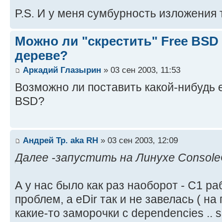
P.S. И у меня сумбурность изложения
Можно ли "скрестить" Free BSD
дереве?
Аркадий Глазырин
» 03 сен 2003, 11:53
Возможно ли поставить какой-нибудь e
BSD?
Андрей Тр. aka RH
» 03 сен 2003, 12:09
Далее -запустить на Линухе Console
А у нас было как раз наоборот - С1 р
проблем, а eDir так и не завелась ( н
какие-то заморочки с dependencies ..