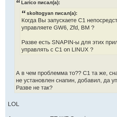
Larico писал(а):
skoltogyan писал(а):
Когда Вы запускаете C1 непосредств
управляете GW6, Zfd, BM ?
Разве есть SNAPIN-ы для этих при
управлять с C1 on LINUX ?
А в чем проблемма то?? С1 та же, сн
не установлен снапин, добавил, да уп
Разве не так?
LOL