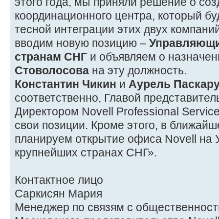
этого года, мы приняли решение о соз
координационного центра, который бу
тесной интеграции этих двух компани
вводим новую позицию –
Управляющий
странам СНГ
и объявляем о назначе
Стоволосова
на эту должность.
Константин Чикин
и
Аурель Паскар
соответственно, Главой представитель
Директором Novell Professional Servic
свои позиции. Кроме этого, в ближай
планируем открытие офиса Novell на У
крупнейших странах СНГ».
Контактное лицо
Саркисян Мария
Менеджер по связям с общественнос