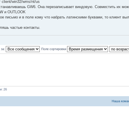
lient/win32/wms/nt/us
 устанавливаешь GW6. Она перезаписывает виндовую. Совместить их мож
 GW и OUTLOOK
ое письмо и в поле кому что набрать латинскими буквами, то клиент выл
ляшь частые контакты.
 за:
Поле сортировки
и: 26
Наша кома