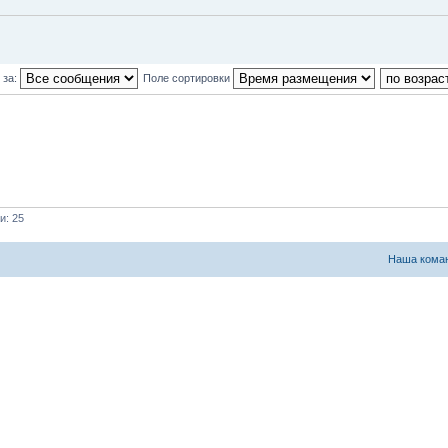
 за:
Поле сортировки
и: 25
Наша кома