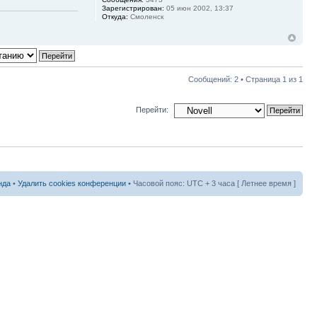
Зарегистрирован:
05 июн 2002, 13:37
Откуда:
Смоленск
Сообщений: 2 • Страница
1
из
1
Перейти:
нда
•
Удалить cookies конференции
• Часовой пояс: UTC + 3 часа [ Летнее время ]