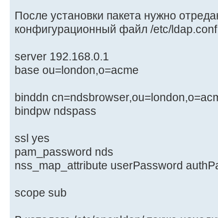
После установки пакета нужно отреда
конфигурационный файл /etc/ldap.conf
server 192.168.0.1
base ou=london,o=acme
binddn cn=ndsbrowser,ou=london,o=ac
bindpw ndspass
ssl yes
pam_password nds
nss_map_attribute userPassword auth
scope sub