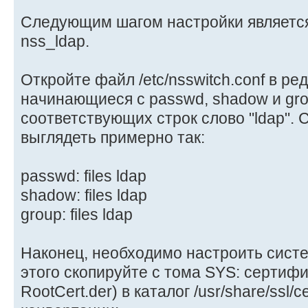
Следующим шагом настройки является
nss_ldap.
Откройте файл /etc/nsswitch.conf в ре
начинающиеся с passwd, shadow и gro
соответствующих строк слово "ldap". 
выглядеть примерно так:
passwd: files ldap
shadow: files ldap
group: files ldap
Наконец, необходимо настроить сист
этого скопируйте с тома SYS: сертиф
RootCert.der) в каталог /usr/share/ssl/