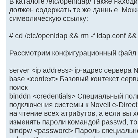
В каталоге /etc/openldap/ также находи
должен содержать те же данные. Можн
символическую ссылку:
# cd /etc/openldap && rm -f ldap.conf && l
Рассмотрим конфигурационный файл 
server <ip address> ip-адрес сервера No
base <context> Базовый контекст серв
поиск
binddn <credentials> Специальный пол
подключения системы к Novell e-Direc
на чтение всех атрибутов, а если вы 
изменять пароли командой passwd, то 
bindpw <password> Пароль специальн