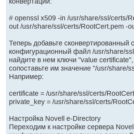
конвертации:
# openssl x509 -in /usr/share/ssl/certs/
out /usr/share/ssl/certs/RootCert.pem -
Теперь добавьте сконвертированный 
конфигурационный файл /usr/share/ssl/
найдите в нем ключи "value certificate",
сопоставьте им значение "/usr/share/ss
Например:
certificate = /usr/share/ssl/certs/RootCe
private_key = /usr/share/ssl/certs/RootC
Настройка Novell e-Directory
Переходим к настройке сервера Novell 