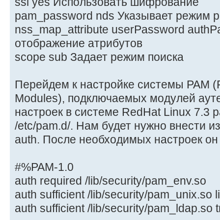
ssl yes Использовать шифрование
pam_password nds Указывает режим раб
nss_map_attribute userPassword auth
отображение атрибутов
scope sub Задает режим поиска
Перейдем к настройке системы PAM (Pl
Modules), подключаемых модулей аут
настроек в системе RedHat Linux 7.3 
/etc/pam.d/. Нам будет нужно внести 
auth. После необходимых настроек он
#%PAM-1.0
auth required /lib/security/pam_env.so
auth sufficient /lib/security/pam_unix.so 
auth sufficient /lib/security/pam_ldap.so 