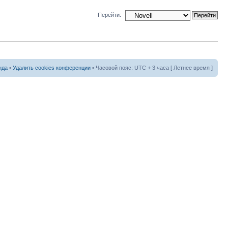
Перейти:
нда
•
Удалить cookies конференции
• Часовой пояс: UTC + 3 часа [ Летнее время ]