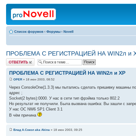
Список форумов
‹
Форумы
‹
Novell
ПРОБЛЕМА С РЕГИСТРАЦИЕЙ НА WIN2л и 
Ответить
ПРОБЛЕМА С РЕГИСТРАЦИЕЙ НА WIN2л и XP
OPER
» 18 июн 2003, 08:52
Через ConsoleOne(1.3.3) мы пытались сделать пришивку машины под 
адрес ;
Socket(2 bytes):0000. У нас в сети тип фрэйма только 802.2
Но результат не получили. Была вызвана ошибка: Вы зашли с запр
У нас ОС NW6 SP1 Client 3.1
В чём причина
Влад А.Сокол aka Akina
» 18 июн 2003, 09:25