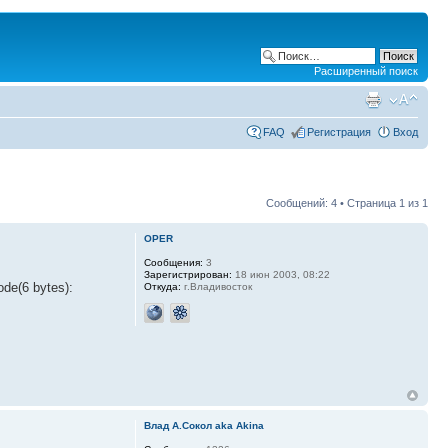
Расширенный поиск
FAQ
Регистрация
Вход
Сообщений: 4 • Страница
1
из
1
OPER
Сообщения:
3
Зарегистрирован:
18 июн 2003, 08:22
de(6 bytes):
Откуда:
г.Владивосток
Влад А.Сокол aka Akina