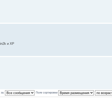
in2k и XP
 за:
Поле сортировки