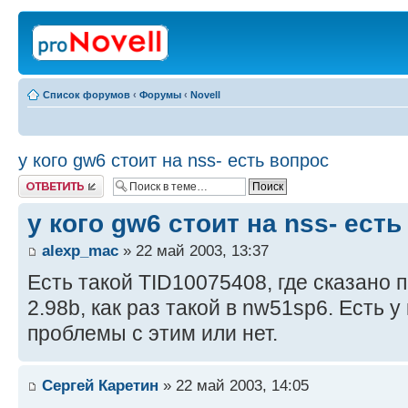
Список форумов
‹
Форумы
‹
Novell
у кого gw6 стоит на nss- есть вопрос
Ответить
у кого gw6 стоит на nss- ест
alexp_mac
» 22 май 2003, 13:37
Есть такой TID10075408, где сказано
2.98b, как раз такой в nw51sp6. Есть у
проблемы с этим или нет.
Сергей Каретин
» 22 май 2003, 14:05