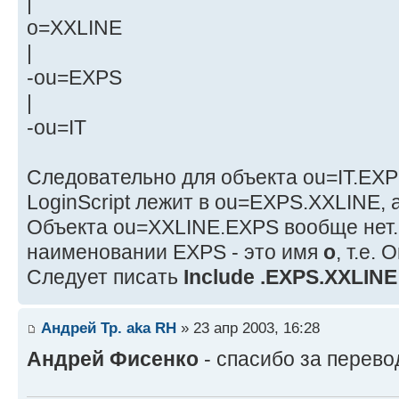
|
o=XXLINE
|
-ou=EXPS
|
-ou=IT
Cледовательно для объекта ou=IT.E
LoginScript лежит в ou=EXPS.XXLINE, 
Объекта ou=XXLINE.EXPS вообще нет. Т
наименовании EXPS - это имя
o
, т.е. 
Следует писать
Include .EXPS.XXLINE
Андрей Тр. aka RH
» 23 апр 2003, 16:28
Андрей Фисенко
- спасибо за перев