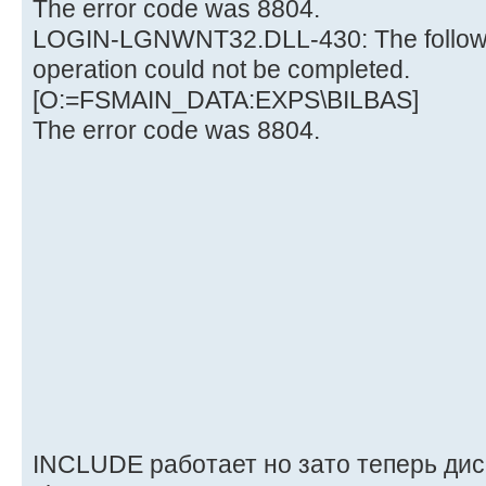
The error code was 8804.
LOGIN-LGNWNT32.DLL-430: The followi
operation could not be completed.
[O:=FSMAIN_DATA:EXPS\BILBAS]
The error code was 8804.
INCLUDE работает но зато теперь дис