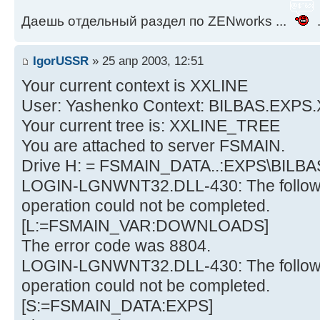
Даешь отдельный раздел по ZENworks ...
.
IgorUSSR
» 25 апр 2003, 12:51
Your current context is XXLINE
User: Yashenko Context: BILBAS.EXPS
Your current tree is: XXLINE_TREE
You are attached to server FSMAIN.
Drive H: = FSMAIN_DATA..:EXPS\BILB
LOGIN-LGNWNT32.DLL-430: The followi
operation could not be completed.
[L:=FSMAIN_VAR:DOWNLOADS]
The error code was 8804.
LOGIN-LGNWNT32.DLL-430: The followi
operation could not be completed.
[S:=FSMAIN_DATA:EXPS]