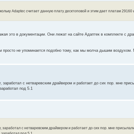
кольку Adaptec считает данную плату десктоповой и этим дает платам 29160 
ажая это в документации. Они лежат на сайте Адаптек в комплекте с др
 просто не упоминается подобно тому, как мы молча дышим воздухом. 
азу, заработал с нетваревским драйвером и работает до сих пор. мне при
 заработал под 5.1
азу, заработал с нетваревским драйвером и работает до сих пор. мне присылал
е заработал под 5.1