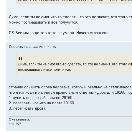
Дима, если ты не смог что-то сделать, то это не значит, что этог
можно поспрашивать и всё получится.
PS Все мы когда-то что-то не умели. Ничего страшного.
shu1976
» 29 ноя 2003, 19:15
Дима, если ты не смог что-то сделать, то это не значит, что этог
поспрашивать и всё получится.
странно слышать слова человека, который реально не сталкивался 
что я написал и является правильным ответом - дров для 19160 по
1. купить серверный вариант 29160
2. перепаять кое-что на плате 19160
3. переписать дрова
С уважением,
shu1976