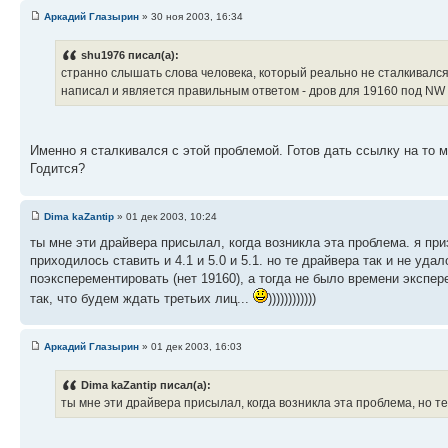
Аркадий Глазырин
» 30 ноя 2003, 16:34
shu1976 писал(а):
странно слышать слова человека, который реально не сталкивался 
написал и является правильным ответом - дров для 19160 под NW н
Именно я сталкивался с этой проблемой. Готов дать ссылку на то м
Годится?
Dima kaZantip
» 01 дек 2003, 10:24
ты мне эти драйвера присылал, когда возникла эта проблема. я при
приходилось ставить и 4.1 и 5.0 и 5.1. но те драйвера так и не уд
поэксперементировать (нет 19160), а тогда не было времени экспер
так, что будем ждать третьих лиц...
))))))))))))
Аркадий Глазырин
» 01 дек 2003, 16:03
Dima kaZantip писал(а):
ты мне эти драйвера присылал, когда возникла эта проблема, но те