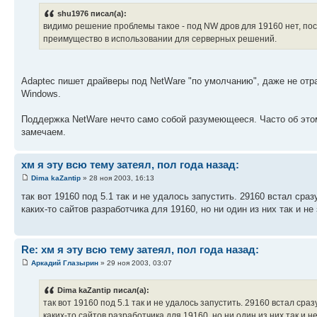
shu1976 писал(а):
видимо решение проблемы такое - под NW дров для 19160 нет, пос
преимущество в использовании для серверных решений.
Adaptec пишет драйверы под NetWare "по умолчанию", даже не отр
Windows.
Поддержка NetWare нечто само собой разумеющееся. Часто об этом
замечаем.
хм я эту всю тему затеял, пол года назад:
Dima kaZantip
» 28 ноя 2003, 16:13
так вот 19160 под 5.1 так и не удалось запустить. 29160 встал ср
каких-то сайтов разработчика для 19160, но ни один из них так и не
Re: хм я эту всю тему затеял, пол года назад:
Аркадий Глазырин
» 29 ноя 2003, 03:07
Dima kaZantip писал(а):
так вот 19160 под 5.1 так и не удалось запустить. 29160 встал ср
каких-то сайтов разработчика для 19160, но ни один из них так и н