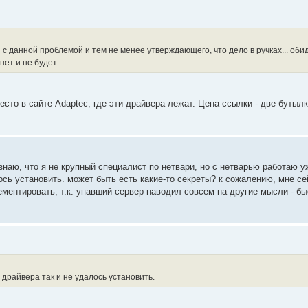
с данной проблемой и тем не менее утверждающего, что дело в ручках... обид
ет и не будет...
есто в сайте Adaptec, где эти драйвера лежат. Цена ссылки - две бутыл
знаю, что я не крупный специалист по нетвари, но с нетварью работаю у
алось установить. может быть есть какие-то секреты? к сожалению, мне се
ементировать, т.к. упавший сервер наводил совсем на другие мысли - бы
 драйвера так и не удалось установить.