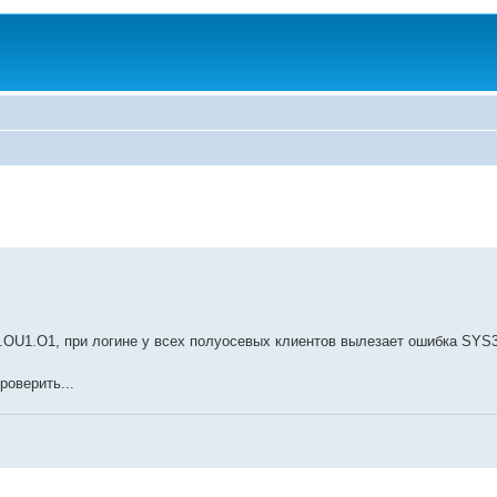
1.OU1.O1, при логине у всех полуосевых клиентов вылезает ошибка SYS
оверить...