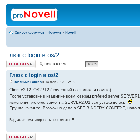
Список форумов
‹
Форумы
‹
Novell
Глюк с login в os/2
Ответить
Глюк с login в os/2
Владимир Горяев
» 14 фев 2003, 12:18
Client v2.12+OS2PT2 (последний насколько я помню).
После установке в нвадмине всем юзерам prefered server SERVER
изменения prefered server на SERVER2.O1 все устаканилось.
Ерунда какая-то. Возможно дело в SET BINDERY CONTEXT, надо пр
Бардак автоматизировать невозможно!!!
_________________
Ответить