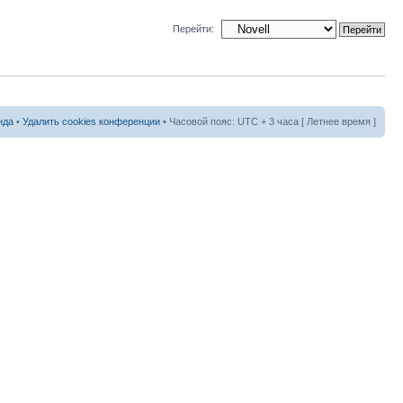
Перейти:
нда
•
Удалить cookies конференции
• Часовой пояс: UTC + 3 часа [ Летнее время ]