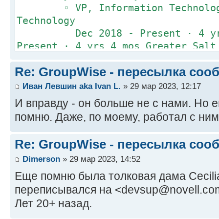
◦ VP, Information Technology 
Technology
Dec 2018 - Present · 4 yrs 
Present · 4 yrs 4 mos Greater Salt
Salt Lake City Area
Re: GroupWise - пересылка соо
• Leading the following 
& Infrastructure, Business Intelli
Иван Левшин aka Ivan L.
» 29 мар 2023, 12:17
Field Services, Building Technolog
И вправду - он больше не с нами. Но е
following teams: Operations & Infr
помню. Даже, по моему, работал с ним 
Intelligence, Service Desk, Field 
Technologies
Re: GroupWise - пересылка соо
◦ Sr. Director, Business Int
Dimerson
» 29 мар 2023, 14:52
OperationsSr. Director, Business I
Operations
Еще помню была толковая дама Cecilia 
Aug 2017 - Present · 5 yrs 
переписывался на <devsup@novell.co
Present · 5 yrs 8 mos Midvale, Uta
Лет 20+ назад.
• Lead the Operations & 