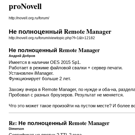
proNovell
http://novell.org.ru/forum/
Не полноценный Remote Manager
http://novell.org.ru/forum/viewtopic.php?f=1&t=12182
Не полноценный Remote Manager
Андрей Добров
Имеется в наличии OES 2015 Sp1.
Работает в режиме файловой свалки + сервер печати.
Установлен iManager.
Функционирует больше 2 лет.
Захожу вчера в Remote Manager, по нужде и оба-на, раздел
Пробовал с разных броузеров. Результат не меняется.
Что это может такое произойти на пустом месте? И более в
Re: Не полноценный Remote Manager
Dimerson