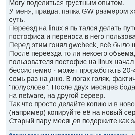
Могу поделиться грустным опытом.
У меня, правда, папка GW размером хо
суть.
Переезд на linux я пытался делать пу
постофиса и переноса в него пользов
Перед этим гонял gwcheck, всё было 
После переезда то ли некоего объема, 
пользователя постофис на linux начал
бессистемно - может проработать 20-4
семь раз на дню. В логах голяк, факти
"полуслове". После двух месяцев бода
на netware, на другой сервер.
Так что просто делайте копию и в нов
(например) копируйте её на новый серв
Старый пару месяцев подержите как 