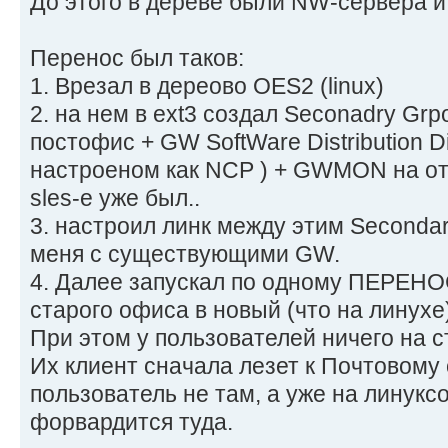
До этого в дереве были NW-сервера и
Перенос был таков:
1. Врезал в дереово OES2 (linux)
2. на нем в ext3 создал Seconadry Gr
постофис + GW SoftWare Distribution Di
настроеном как NCP ) + GWMON на о
sles-е уже был..
3. настроил линк между этим Seconda
меня с существующими GW.
4. Далее запускал по одному ПЕРЕНО
старого офиса в новый (что на линухе)
При этом у пользователей ничего на с
Их клиент сначала лезет к Почтовому
пользователь не там, а уже на линукс
форвардится туда.