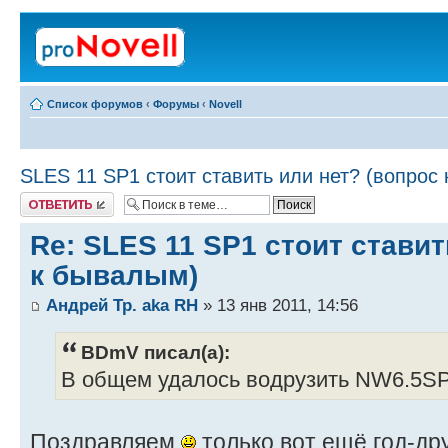
Список форумов
‹
Форумы
‹
Novell
SLES 11 SP1 стоит ставить или нет? (вопрос
Ответить
Re: SLES 11 SP1 стоит ставит
к бывалым)
Андрей Тр. aka RH
» 13 янв 2011, 14:56
BDmV писал(а):
В общем удалось водрузить NW6.5S
Поздравляем
только вот ещё год-др