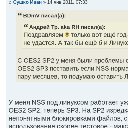
Сушко Иван
» 14 янв 2011, 07:33
BDmV писал(а):
Андрей Тр. aka RH писал(а):
Поздравляем
только вот ещё год
не удастся. А так бы ещё б и Линук
С OES2 SP2 у меня были проблемы 
OES2 SP3 поставить если NSS норма
пару месяцев, то подумаю оставить Л
У меня NSS под линуксом работает уж
OES2 SP2, теперь SP3. На SP2 изредк
непонятными блокировками файлов, се
использование скорее тестовое - мак