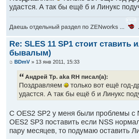
удастся. А так бы ещё б и Линукс поду
Даешь отдельный раздел по ZENworks ...
.
Re: SLES 11 SP1 стоит ставить и
бывалым)
BDmV
» 13 янв 2011, 15:33
Андрей Тр. aka RH писал(а):
Поздравляем
только вот ещё год-д
удастся. А так бы ещё б и Линукс под
С OES2 SP2 у меня были проблемы с 
OES2 SP3 поставить если NSS норма
пару месяцев, то подумаю оставить Ли