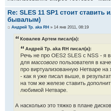
Re: SLES 11 SP1 стоит ставить и
бывалым)
Андрей Тр. aka RH
» 14 янв 2011, 08:19
Ковалев Артем писал(а):
Андрей Тр. aka RH писал(а):
Речь не про OES2 SLES с NSS - я в
для
массового
пользователя в каче
про виртуализованную Нетваре на х
- как я уже писал выше, в результ
на том же железе ставить дополни
любимой Нетваре.
А насколько это тяжко в плане диско