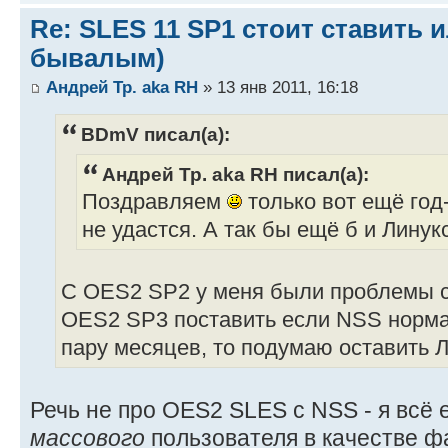
Re: SLES 11 SP1 стоит ставить и
бывалым)
Андрей Тр. aka RH
» 13 янв 2011, 16:18
BDmV писал(а):
Андрей Тр. aka RH писал(а):
Поздравляем
только вот ещё год
не удастся. А так бы ещё б и Линук
С OES2 SP2 у меня были проблемы 
OES2 SP3 поставить если NSS норма
пару месяцев, то подумаю оставить Л
Речь не про OES2 SLES с NSS - я всё 
массового
пользователя в качестве ф