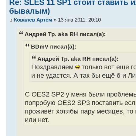
Re: SLES 11 SP1 стоит ставить и
бывалым)
Ковалев Артем
» 13 янв 2011, 20:10
Андрей Тр. aka RH писал(а):
BDmV писал(а):
Андрей Тр. aka RH писал(а):
Поздравляем
только вот ещё г
и не удастся. А так бы ещё б и Ли
С OES2 SP2 у меня были проблемы
попробую OES2 SP3 поставить ес
проживёт хотябы пару месяцев, то
или нет.