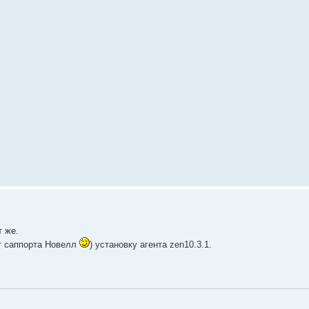
т же.
от саппорта Новелл
) установку агента zen10.3.1.