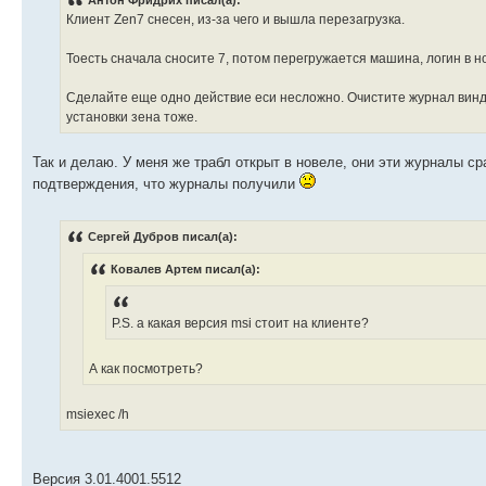
Клиент Zen7 снесен, из-за чего и вышла перезагрузка.
Тоесть сначала сносите 7, потом перегружается машина, логин в н
Сделайте еще одно действие еси несложно. Очистите журнал винды
установки зена тоже.
Так и делаю. У меня же трабл открыт в новеле, они эти журналы сра
подтверждения, что журналы получили
Сергей Дубров писал(а):
Ковалев Артем писал(а):
P.S. а какая версия msi стоит на клиенте?
А как посмотреть?
msiexec /h
Версия 3.01.4001.5512