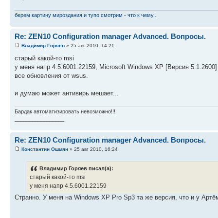
берем картину мироздания и тупо смотрим - что к чему...
Re: ZEN10 Configuration manager Advanced. Вопросы.
Владимир Горяев
» 25 авг 2010, 14:21
старый какой-то msi
у меня напр 4.5.6001.22159, Microsoft Windows XP [Версия 5.1.2600]
все обновления от wsus.
и думаю может антивирь мешает...
Бардак автоматизировать невозможно!!!
_________________
Re: ZEN10 Configuration manager Advanced. Вопросы.
Константин Ошмян
» 25 авг 2010, 16:24
Владимир Горяев писал(а):
старый какой-то msi
у меня напр 4.5.6001.22159
Странно. У меня на Windows XP Pro Sp3 та же версия, что и у Арт