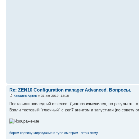
Re: ZEN10 Configuration manager Advanced. Вопросы.
Ковалев Артем
» 31 авг 2010, 13:18
Поставили последний msiexec. Диагноз изменился, но результат то
Взяли тестовый "глючный" с zen7 агентом и запустили (по совету 
берем картину мироздания и тупо смотрим - что к чему...