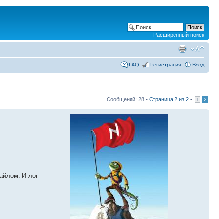
Расширенный поиск
FAQ
Регистрация
Вход
Сообщений: 28 •
Страница
2
из
2
•
1
2
айлом. И лог