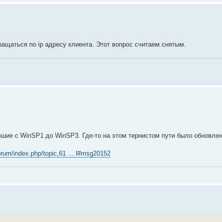
бращаться по ip адресу клиента. Этот вопрос считаем снятым.
шие с WinSP1 до WinSP3. Где-то на этом тернистом пути было обновле
orum/index.php/topic,61 ... l#msg20152