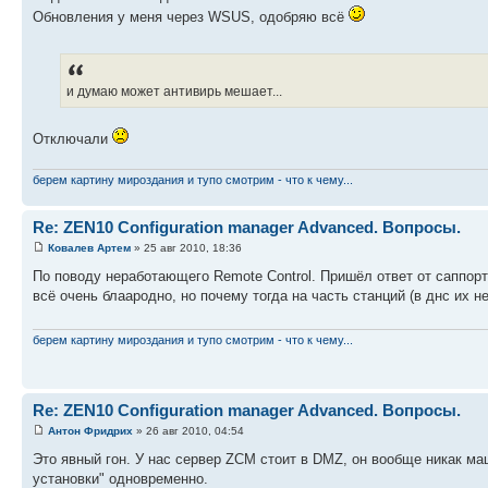
Обновления у меня через WSUS, одобряю всё
и думаю может антивирь мешает...
Отключали
берем картину мироздания и тупо смотрим - что к чему...
Re: ZEN10 Configuration manager Advanced. Вопросы.
Ковалев Артем
» 25 авг 2010, 18:36
По поводу неработающего Remote Control. Пришёл ответ от саппорт
всё очень блаародно, но почему тогда на часть станций (в днс их 
берем картину мироздания и тупо смотрим - что к чему...
Re: ZEN10 Configuration manager Advanced. Вопросы.
Антон Фридрих
» 26 авг 2010, 04:54
Это явный гон. У нас сервер ZCM стоит в DMZ, он вообще никак ма
установки" одновременно.