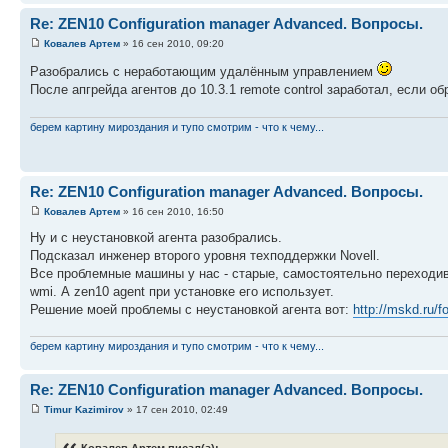
Re: ZEN10 Configuration manager Advanced. Вопросы.
Ковалев Артем
» 16 сен 2010, 09:20
Разобрались с неработающим удалённым управлением
После апгрейда агентов до 10.3.1 remote control заработал, если о
берем картину мироздания и тупо смотрим - что к чему...
Re: ZEN10 Configuration manager Advanced. Вопросы.
Ковалев Артем
» 16 сен 2010, 16:50
Ну и с неустановкой агента разобрались.
Подсказал инженер второго уровня техподдержки Novell.
Все проблемные машины у нас - старые, самостоятельно переходив
wmi. А zen10 agent при установке его использует.
Решение моей проблемы с неустановкой агента вот:
http://mskd.ru/f
берем картину мироздания и тупо смотрим - что к чему...
Re: ZEN10 Configuration manager Advanced. Вопросы.
Timur Kazimirov
» 17 сен 2010, 02:49