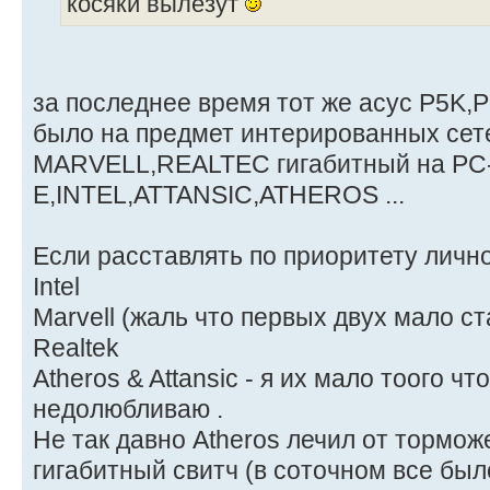
косяки вылезут
за последнее время тот же асус P5K,
было на предмет интерированных сет
MARVELL,REALTEC гигабитный на PC
E,INTEL,ATTANSIC,ATHEROS ...
Если расставлять по приоритету личн
Intel
Marvell (жаль что первых двух мало ст
Realtek
Atheros & Attansic - я их мало тоого ч
недолюбливаю .
Не так давно Atheros лечил от тормож
гигабитный свитч (в соточном все был