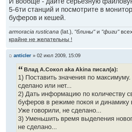
И вообще - дайте серьезную файловую
5-6ти станций и посмотрите в монито
буферов и кешей.
armoracia rusticana
(lat.),
"блины"
и
"фиги"
всех
крайне не желательны !
anticler
» 02 июл 2009, 15:09
Влад А.Сокол aka Akina писал(а):
1) Поставить значения по максимуму.
сделано или нет...
2) Дать информацию по количеству с
буферов в режиме покоя и динамику 
Уже говорили, не сделано...
3) Уменьшить время выделения новог
не сделано...