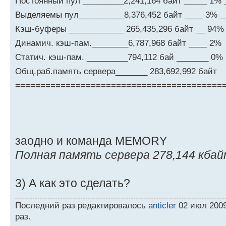
Постоянный пул _________2,241,164 байт _____ 1% _
Выделяемы пул__________8,376,452 байт ____ 3% __
Кэш-буферы ____________ 265,435,296 байт __ 94%
Динамич. кэш-пам.________6,787,968 байт ____ 2%
Статич. кэш-пам. _________794,112 бай _______ 0%
Общ.раб.память сервера_______ 283,692,992 байт
=========================================
заодно и команда MEMORY
Полная память сервера 278,144 кба
3) А как это сделать?
Последний раз редактировалось
anticler
02 июл 2009
раз.