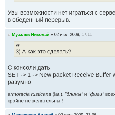
Увы возможности нет играться с серве
в обеденный перерыв.
Музалёв Николай
» 02 июл 2009, 17:11
3) А как это сделать?
С консоли дать
SET -> 1 -> New packet Receive Buffer 
разумно
armoracia rusticana
(lat.),
"блины"
и
"фиги"
всех
крайне не желательны !
Мещеряков Андрей
» 02 июл 2009, 21:36